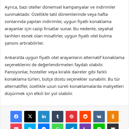
Ayrıca, bazı oteller dönemsel kampanyalar ve indirimler
sunmaktadır. Özellikle tatil dönemlerinde veya hafta
sonlarında yapılan indirimler, uygun fiyatlı konaklama
arayanlar için cazip fırsatlar sunar. Bu nedenle, seyahat
tarihleri esnek olan misafirler, uygun fiyatlı otel bulma
şansını artırabilirler.
Ankara’da uygun fiyatlı otel arayanların alternatif konaklama
seçeneklerini de değerlendirmeleri faydalı olabilir.
Pansiyonlar, hosteller veya kiralık daireler gibi farklı
konaklama türleri, bütçe dostu seçenekler sunabilir. Bu tür
alternatifler, özellikle uzun süreli konaklamalarda maliyetleri
düşürmek için etkili bir yol olabilir.
Facebook
X
LinkedIn
Tumblr
Pinterest
Reddit
VKontakte
Odnok
Pocket
Skype
Messenger
WhatsApp
Telegram
Viber
Line
E-Posta ile payla