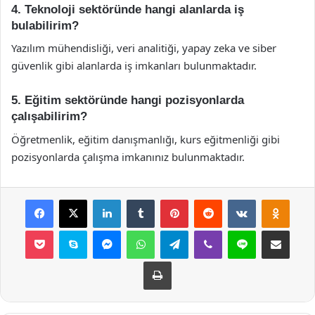
4. Teknoloji sektöründe hangi alanlarda iş
bulabilirim?
Yazılım mühendisliği, veri analitiği, yapay zeka ve siber
güvenlik gibi alanlarda iş imkanları bulunmaktadır.
5. Eğitim sektöründe hangi pozisyonlarda
çalışabilirim?
Öğretmenlik, eğitim danışmanlığı, kurs eğitmenliği gibi
pozisyonlarda çalışma imkanınız bulunmaktadır.
Facebook
X
LinkedIn
Tumblr
Pinterest
Reddit
VKontakte
Odnok
Pocket
Skype
Messenger
WhatsApp
Telegram
Viber
Line
E-Posta ile payla
Yazdır