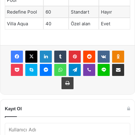
Pool
Redefine Pool
60
Standart
Hayır
Villa Aqua
40
Özel alan
Evet
Facebook
X
LinkedIn
Tumblr
Pinterest
Reddit
VKontakte
Odnok
Pocket
Skype
Messenger
WhatsApp
Telegram
Viber
Line
E-Posta ile payla
Yazdır
Kayıt Ol