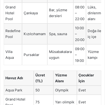
Grand
08:00
Lüks,
Bar, yüzme
Hotel
Çankaya
–
dinlenme
dersleri
Pool
22:00
alanı
10:00
Redefine
Doğa ile
Kızılcıhamam
Spa, sauna
–
Pool
iç içe
20:00
09:00
Villa
Müsabakalara
Yüzme
Pursaklar
–
Aqua
uygun
kampı
19:00
Ücret
Yüzme
Çocuklar
Havuz Adı
(TL)
Alanı
İçin
Aqua Park
50
Olympik
Evet
Grand Hotel
75
Yarı olimpik
Evet