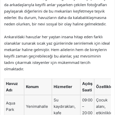
da arkadaşlarıyla keyifli anlar yaşarken çekilen fotoğrafları
paylaşarak diğerlerini de bu mekanları keşfetmeye teşvik
ederler. Bu durum, havuzların daha da kalabalıklaşmasına
neden olurken, bir nevi sosyal bir olay haline gelmektedir.
Ankara’daki havuzlar her yaştan insana hitap eden farklı
olanaklar sunarak sıcak yaz günlerinde serinlemek için ideal
mekanlar haline gelmiştir. Hem ailelerin hem de bireylerin
keyifli zaman geçirebileceği bu alanlar, yaz mevsiminin
tadını çıkarmak isteyenler için mükemmad tercih
olmaktadır.
Havuz
Açılış
Konum
Hizmetler
Özellikler
Adı
Saati
Su
09:00
Çocuk
Aqua
Yenimahalle
kaydırakları,
–
alanı,
Park
kafe
20:00
etkinlikler