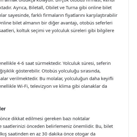
adır. Ayrıca, Biletall, Obilet ve Turna gibi online bilet
lar sayesinde, farklı firmaların fiyatlarını karşılaştırabilir
Online bilet almanın bir diğer avantajı, otobüs seferleri
aatleri, koltuk seçimi ve yolculuk süreleri gibi bilgilere
llikle 4-6 saat sürmektedir. Yolculuk süresi, seferin
şiklik gösterebilir. Otobüs yolculuğu sırasında,
lar verilmektedir. Bu molalar, yolculuğun daha keyifli
ellikle Wi-Fi, televizyon ve klima gibi olanaklar da
ler
nce dikkat edilmesi gereken bazı noktalar
e saatlerinizi önceden belirlemeniz önemlidir. Bu, bilet
alkış saatinden en az 30 dakika önce otogar da