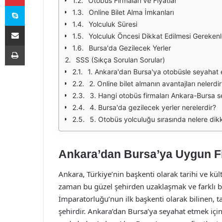
Otobüs Firmaları ve Fiyatlar
Skype
Online Bilet Alma İmkanları
Yolculuk Süresi
E-Posta ile paylaş
Yolculuk Öncesi Dikkat Edilmesi Gerekenl
Yazdır
Bursa'da Gezilecek Yerler
SSS (Sıkça Sorulan Sorular)
1. Ankara'dan Bursa'ya otobüsle seyahat
2. Online bilet almanın avantajları nelerdir
3. Hangi otobüs firmaları Ankara-Bursa 
4. Bursa'da gezilecek yerler nerelerdir?
5. Otobüs yolculuğu sırasında nelere dik
Ankara’dan Bursa’ya Uygun Fiy
Ankara, Türkiye’nin başkenti olarak tarihi ve kül
zaman bu güzel şehirden uzaklaşmak ve farklı bi
İmparatorluğu’nun ilk başkenti olarak bilinen, ta
şehirdir. Ankara’dan Bursa’ya seyahat etmek iç