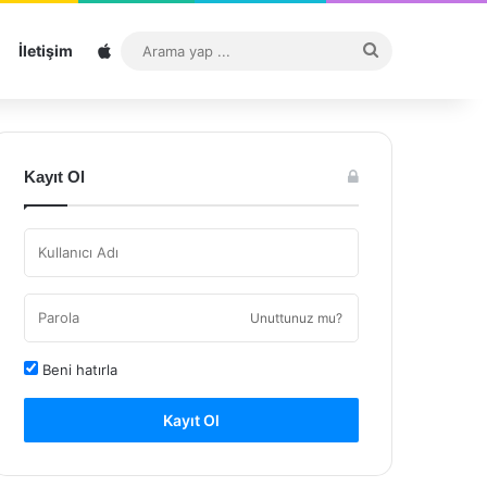
Sitemap
Arama
İletişim
yap
...
Kayıt Ol
Unuttunuz mu?
Beni hatırla
Kayıt Ol