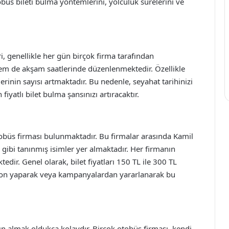
büs bileti bulma yöntemlerini, yolculuk sürelerini ve
, genellikle her gün birçok firma tarafından
hem de akşam saatlerinde düzenlenmektedir. Özellikle
erinin sayısı artmaktadır. Bu nedenle, seyahat tarihinizi
fiyatlı bilet bulma şansınızı artıracaktır.
obüs firması bulunmaktadır. Bu firmalar arasında Kamil
ibi tanınmış isimler yer almaktadır. Her firmanın
edir. Genel olarak, bilet fiyatları 150 TL ile 300 TL
yon yaparak veya kampanyalardan yararlanarak bu
ın almak oldukça kolaydır. Birçok otobüs firması, kendi