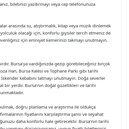
ysanız, biletinizi yazdırmayı veya cep telefonunuza
lar arasında su, atıştırmalık, kitap veya müzik dinlemek
 yolculuk olacağı için, konforlu giysiler tercih etmeniz de
üvenliğiniz için emniyet kemerinizi takmayı unutmayın.
ehirdir. Bursa’ya vardığınızda gezip görebileceğiniz birçok
oza Han, Bursa Kalesi ve Tophane Parkı gibi tarihi
ur İskender kebabını tatmayı unutmayın. Doğa severler
 bir yerdir. Bursa’nın doğal güzellikleri ve tarihi
sunmaktadır.
 bulmak, doğru planlama ve araştırma ile oldukça
firmalarının fiyatlarını karşılaştırma şansı ve seyahat
ğunuzu daha konforlu hale getirecektir. Bursa’nın tarihi
uğu yapmayı düşünüyorsanız, uygun fiyatlı biletlerinizi