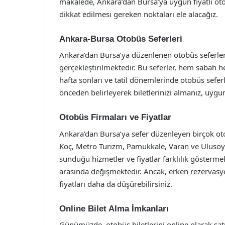
makalede, Ankara’dan Bursa’ya uygun fiyatlı oto
dikkat edilmesi gereken noktaları ele alacağız.
Ankara-Bursa Otobüs Seferleri
Ankara’dan Bursa’ya düzenlenen otobüs seferleri
gerçekleştirilmektedir. Bu seferler, hem sabah 
hafta sonları ve tatil dönemlerinde otobüs seferl
önceden belirleyerek biletlerinizi almanız, uygun 
Otobüs Firmaları ve Fiyatlar
Ankara’dan Bursa’ya sefer düzenleyen birçok ot
Koç, Metro Turizm, Pamukkale, Varan ve Ulusoy g
sunduğu hizmetler ve fiyatlar farklılık göstermekt
arasında değişmektedir. Ancak, erken rezervas
fiyatları daha da düşürebilirsiniz.
Online Bilet Alma İmkanları
Günümüzde, otobüs biletlerini online olarak sat