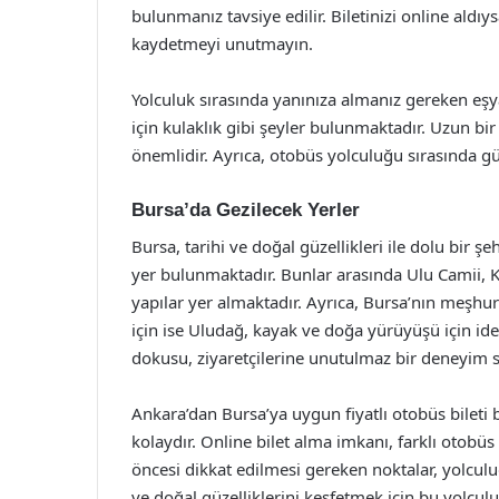
bulunmanız tavsiye edilir. Biletinizi online aldı
kaydetmeyi unutmayın.
Yolculuk sırasında yanınıza almanız gereken eşya
için kulaklık gibi şeyler bulunmaktadır. Uzun bir
önemlidir. Ayrıca, otobüs yolculuğu sırasında g
Bursa’da Gezilecek Yerler
Bursa, tarihi ve doğal güzellikleri ile dolu bir ş
yer bulunmaktadır. Bunlar arasında Ulu Camii, K
yapılar yer almaktadır. Ayrıca, Bursa’nın meşh
için ise Uludağ, kayak ve doğa yürüyüşü için ideal
dokusu, ziyaretçilerine unutulmaz bir deneyim 
Ankara’dan Bursa’ya uygun fiyatlı otobüs bileti
kolaydır. Online bilet alma imkanı, farklı otobüs 
öncesi dikkat edilmesi gereken noktalar, yolculu
ve doğal güzelliklerini keşfetmek için bu yolcul