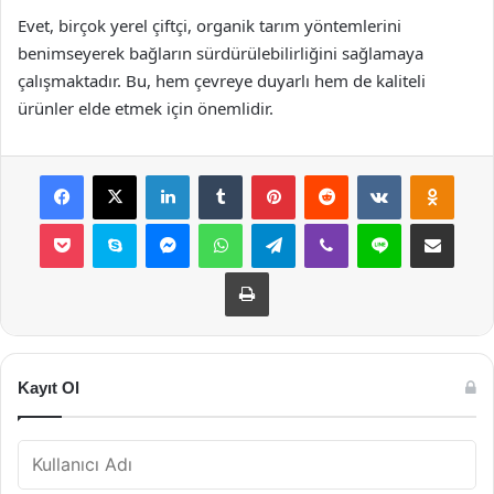
Evet, birçok yerel çiftçi, organik tarım yöntemlerini
benimseyerek bağların sürdürülebilirliğini sağlamaya
çalışmaktadır. Bu, hem çevreye duyarlı hem de kaliteli
ürünler elde etmek için önemlidir.
Facebook
X
LinkedIn
Tumblr
Pinterest
Reddit
VKontakte
Odnok
Pocket
Skype
Messenger
WhatsApp
Telegram
Viber
Line
E-Posta ile payla
Yazdır
Kayıt Ol