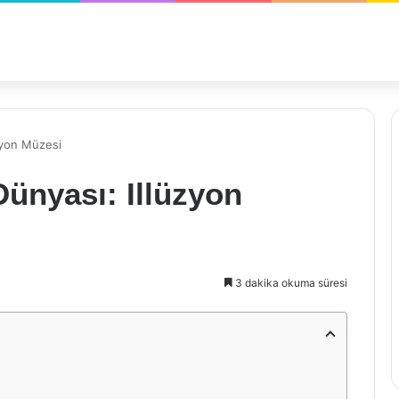
zyon Müzesi
ünyası: Illüzyon
3 dakika okuma süresi