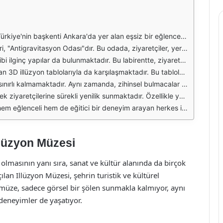
uklar hem de yetişkinler için unutulmaz anlar yaşatmaktadır. Müzede, fizik kurallarının sınırlarını zorlayan çeşitli sergiler ve interaktif gösterimler bulunmaktadır. Her bir sergi, ziyaretçilerin zihinlerini kandıran ve algılarını sorgulayan ilginç düzeneklerle doludur.
, tavan ve zemin, ziyaretçilerin yön duygularını şaşırtacak şekilde tasarlanmıştır. Bu oda, hem eğlenceli hem de öğretici bir deneyim sunarak, fizik kurallarının nasıl işlediğine dair ilginç bilgiler vermektedir.
klı açılardan görebilir ve yönlerini bulmakta zorlanabilirler. Bu tür deneyimler, hem eğlenceli bir zaman geçirmenizi sağlar hem de sosyal medya paylaşımlarınız için harika fotoğraflar çekme fırsatı sunar.
için tasarlanmıştır. Bu deneyim, sanatı ve illüzyonu bir araya getirerek unutulmaz kareler elde etmenizi sağlar. Tabloların yanı sıra, müze, ziyaretçilerin sanal gerçeklik deneyimlerine de katılabileceği özel alanlar sunmaktadır.
rini geliştirmelerine de olanak tanımaktadır. Bu oyunlar, grup halinde oynandığında daha da eğlenceli hale gelmektedir. Aileler ve arkadaş grupları, birlikte vakit geçirerek eğlenceli anlar yaşayabilirler.
a ilgi çekmesini sağlamaktadır. Bu etkinlikler, illüzyon sanatçıları tarafından gerçekleştirilen gösterimlerle zenginleştirilmekte ve katılımcılara hem eğlenceli hem de öğretici bir deneyim sunmaktadır.
n, bu müze hem eğlenceli vakit geçirme hem de unutulmaz anılar biriktirme fırsatı sunmaktadır. Ankara'da geçireceğiniz bir günün vazgeçilmez duraklarından biri olan Illüzyon Müzesi, ziyaretçilerini büyülemeye devam etmektedir.
llüzyon Müzesi
r olmasının yanı sıra, sanat ve kültür alanında da birçok
ılan Illüzyon Müzesi, şehrin turistik ve kültürel
 müze, sadece görsel bir şölen sunmakla kalmıyor, aynı
deneyimler de yaşatıyor.