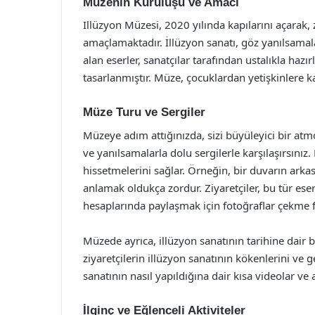
Müzenin Kuruluşu ve Amacı
Illüzyon Müzesi, 2020 yılında kapılarını açarak, zi
amaçlamaktadır. İllüzyon sanatı, göz yanılsamala
alan eserler, sanatçılar tarafından ustalıkla hazı
tasarlanmıştır. Müze, çocuklardan yetişkinlere k
Müze Turu ve Sergiler
Müzeye adım attığınızda, sizi büyüleyici bir atmo
ve yanılsamalarla dolu sergilerle karşılaşırsınız. 
hissetmelerini sağlar. Örneğin, bir duvarın arka
anlamak oldukça zordur. Ziyaretçiler, bu tür ese
hesaplarında paylaşmak için fotoğraflar çekme fı
Müzede ayrıca, illüzyon sanatının tarihine dair b
ziyaretçilerin illüzyon sanatının kökenlerini ve g
sanatının nasıl yapıldığına dair kısa videolar ve
İlginç ve Eğlenceli Aktiviteler