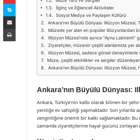
Müze Turu ve Sergiler
Skype
İlginç ve Eğlenceli Aktiviteler
Sosyal Medya ve Paylaşım Kültürü
E-Posta ile paylaş
Ankara'nın Büyülü Dünyası: Illüzyon Müzesi, Türkiye'nin başkenti Ankara'da yer alan eşsiz bir eğlence merkezi olarak öne çıkmaktadır. Bu müze, ziyaretçilerine göz alıcı illüzyonlar ve sıradışı deneyimler sunarak, hem çoc
Yazdır
Müzede yer alan en popüler illüzyonlardan biri, "Antigravitasyon Odası"dır. Bu odada, ziyaretçiler, yerçekiminin etkisinin nasıl algılandığını deneyimleyebilir. Duvarlar
Illüzyon Müzesi'nde ayrıca "Ayna Labirenti" gibi ilginç yapılar da bulunmaktadır. Bu labirentte, ziyaretçiler ayna yansımaları arasında kaybolabilir, kendilerini far
Ziyaretçiler, müzenin çeşitli alanlarında yer alan 3D illüzyon tablolarıyla da karşılaşmaktadır. Bu tablolar, ziyaretçilerin içlerine girebilmesi ve bu eserlere etkileşimde bulunabilmesi 
Illüzyon Müzesi, sadece görsel deneyimlerle sınırlı kalmamaktadır. Aynı zamanda, zihinsel bulmacalar ve interaktif oyunlar ile ziyaretçilerin problem çözme yetenekle
Müze, çeşitli etkinlikler ve sergiler düzenleyerek ziyaretçilerine sürekli yenilik sunmaktadır. Özellikle yaz aylarında düzenlenen özel etkinlikler, müzenin daha fazl
Ankara'nın Büyülü Dünyası: Illüzyon Müzesi, hem eğlenceli hem de eğitici bir deneyim arayan herkes için ideal bir yerdir. Aileler, arkadaş grupları ve hatta bireysel ziyaretçiler içi
Ankara’nın Büyülü Dünyası: I
Ankara, Türkiye’nin kalbi olarak bilinen bir şehi
yeniliğe ev sahipliği yapmaktadır. Son yıllarda aç
zenginliğine önemli bir katkı sağlamaktadır. Bu
zamanda ziyaretçilerine hayal gücünü zorlayan 