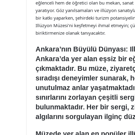
eğlenceli hem de öğretici olan bu mekan, sanat s
yaratıyor. Göz yanılsamaları ve illüzyon sanatıy
bir katkı yaparken, şehirdeki turizm potansiyelin
Illüzyon Müzesi’ni keşfetmeyi ihmal etmeyin; ç
biriktirmenize olanak tanıyacaktır.
Ankara’nın Büyülü Dünyası: Il
Ankara’da yer alan eşsiz bir 
çıkmaktadır. Bu müze, ziyaretçi
sıradışı deneyimler sunarak, h
unutulmaz anlar yaşatmaktadır.
sınırlarını zorlayan çeşitli serg
bulunmaktadır. Her bir sergi, z
algılarını sorgulayan ilginç dü
Müzede yer alan en popüler ill