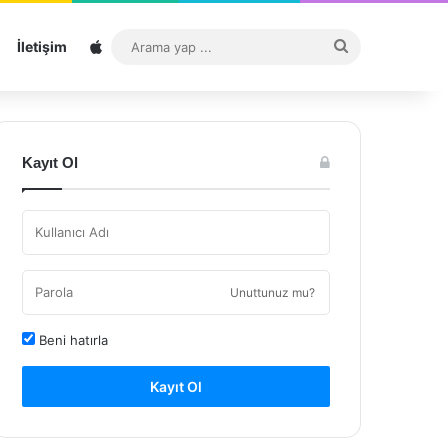
Sitemap
Arama
İletişim
yap
...
Kayıt Ol
Unuttunuz mu?
Beni hatırla
Kayıt Ol