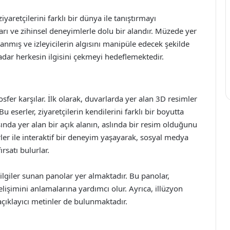
yaretçilerini farklı bir dünya ile tanıştırmayı
rı ve zihinsel deneyimlerle dolu bir alandır. Müzede yer
rlanmış ve izleyicilerin algısını manipüle edecek şekilde
adar herkesin ilgisini çekmeyi hedeflemektedir.
sfer karşılar. İlk olarak, duvarlarda yer alan 3D resimler
Bu eserler, ziyaretçilerin kendilerini farklı bir boyutta
sında yer alan bir açık alanın, aslında bir resim olduğunu
rler ile interaktif bir deneyim yaşayarak, sosyal medya
rsatı bulurlar.
ilgiler sunan panolar yer almaktadır. Bu panolar,
elişimini anlamalarına yardımcı olur. Ayrıca, illüzyon
 açıklayıcı metinler de bulunmaktadır.