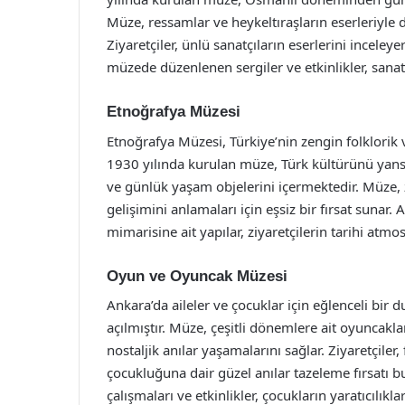
Müze, ressamlar ve heykeltıraşların eserleriyle 
Ziyaretçiler, ünlü sanatçıların eserlerini inceley
müzede düzenlenen sergiler ve etkinlikler, sanat
Etnoğrafya Müzesi
Etnoğrafya Müzesi, Türkiye’nin zengin folklorik 
1930 yılında kurulan müze, Türk kültürünü yansıtan
ve günlük yaşam objelerini içermektedir. Müze, 
gelişimini anlamaları için eşsiz bir fırsat suna
mimarisine ait yapılar, ziyaretçilerin tarihi atmo
Oyun ve Oyuncak Müzesi
Ankara’da aileler ve çocuklar için eğlenceli bi
açılmıştır. Müze, çeşitli dönemlere ait oyuncakla
nostaljik anılar yaşamalarını sağlar. Ziyaretçiler,
çocukluğuna dair güzel anılar tazeleme fırsatı b
çalışmaları ve etkinlikler, çocukların yaratıcılıkla