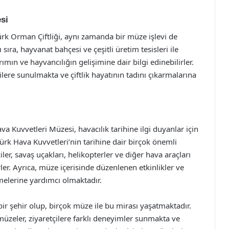
si
ürk Orman Çiftliği, aynı zamanda bir müze işlevi de
 sıra, hayvanat bahçesi ve çeşitli üretim tesisleri ile
rımın ve hayvancılığın gelişimine dair bilgi edinebilirler.
tçilere sunulmakta ve çiftlik hayatının tadını çıkarmalarına
a Kuvvetleri Müzesi, havacılık tarihine ilgi duyanlar için
ürk Hava Kuvvetleri’nin tarihine dair birçok önemli
ler, savaş uçakları, helikopterler ve diğer hava araçları
irler. Ayrıca, müze içerisinde düzenlenen etkinlikler ve
dinmelerine yardımcı olmaktadır.
 bir şehir olup, birçok müze ile bu mirası yaşatmaktadır.
müzeler, ziyaretçilere farklı deneyimler sunmakta ve