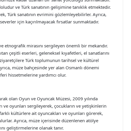
doludur ve Türk sanatının gelişimine tanıklık etmektedir.
erek, Türk sanatının evrimini gözlemleyebilirler. Ayrıca,
severler için kaçırılmayacak fırsatlar sunmaktadır.
ve etnografik mirasını sergileyen önemli bir mekandır.
 çeşitli eserleri, geleneksel kıyafetleri, el sanatlarını
ziyaretçilere Türk toplumunun tarihsel ve kültürel
r. Ayrıca, müze bahçesinde yer alan Osmanlı dönemi
sferi hissetmelerine yardımcı olur.
r durak olan Oyun ve Oyuncak Müzesi, 2009 yılında
rı ve oyunları sergileyerek, çocukların ve yetişkinlerin
 farklı kültürlere ait oyuncakları ve oyunları görerek,
ulurlar. Ayrıca, müze içerisinde düzenlenen atölye
rını geliştirmelerine olanak tanır.