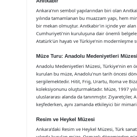
Anıtkabir
Ankara’nın sembol yapılarından biri olan Anıtka
yılında tamamlanan bu muazzam yapı, hem mimari
bir mekan olmuştur. Anıtkabir’in içinde yer alan
Cumhuriyeti’nin kuruluşuna dair önemli belgeler, 
Atatürk’ün hayatı ve Türkiye’nin modernleşme sü
Müze Turu: Anadolu Medeniyetleri Müzes
Anadolu Medeniyetleri Müzesi, Türkiye’nin en ön
kurulan bu müze, Anadolu’nun tarih öncesi dönem
sergilemektedir. Hitit, Frig, Urartu, Roma ve Bi
koleksiyonunu oluşturmaktadır. Müze, 1997 yıl
uluslararası alanda da tanınmıştır. Ziyaretçiler, A
keşfederken, aynı zamanda etkileyici bir mimari 
Resim ve Heykel Müzesi
Ankara’daki Resim ve Heykel Müzesi, Türk sanatı
yılında kurulan müze, Osmanlı döneminden gün