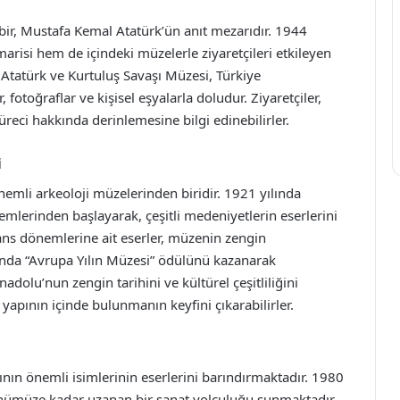
bir, Mustafa Kemal Atatürk’ün anıt mezarıdır. 1944
si hem de içindeki müzelerle ziyaretçileri etkileyen
 Atatürk ve Kurtuluş Savaşı Müzesi, Türkiye
fotoğraflar ve kişisel eşyalarla doludur. Ziyaretçiler,
reci hakkında derinlemesine bilgi edinebilirler.
i
emli arkeoloji müzelerinden biridir. 1921 yılında
lerinden başlayarak, çeşitli medeniyetlerin eserlerini
zans dönemlerine ait eserler, müzenin zengin
ında “Avrupa Yılın Müzesi” ödülünü kazanarak
nadolu’nun zengin tarihini ve kültürel çeşitliliğini
yapının içinde bulunmanın keyfini çıkarabilirler.
nın önemli isimlerinin eserlerini barındırmaktadır. 1980
ümüze kadar uzanan bir sanat yolculuğu sunmaktadır.