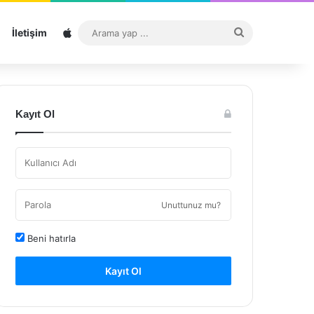
Sitemap
Arama
İletişim
yap
...
Kayıt Ol
Unuttunuz mu?
Beni hatırla
Kayıt Ol