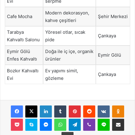
Evi
serpme
Modern dekorasyon,
Cafe Mocha
Şehir Merkezi
kahve çeşitleri
Tarabya
Yöresel otlar, sıcak
Çankaya
Kahvaltı Salonu
pide
Eymir Gölü
Doğa ile iç içe, organik
Eymir Gölü
Enfes Kahvaltı
ürünler
Bozkır Kahvaltı
Ev yapımı simit,
Çankaya
Evi
gözleme
Facebook
X
LinkedIn
Tumblr
Pinterest
Reddit
VKontakte
Odnok
Pocket
Skype
Messenger
WhatsApp
Telegram
Viber
Line
E-Posta ile payla
Yazdır