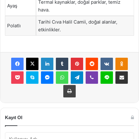
Termal kaynaklar, doğal parklar, temiz
Ayaş
hava.
Tarihi Cıva Halil Camii, doğal alanlar,
Polatlı
etkinlikler.
Facebook
X
LinkedIn
Tumblr
Pinterest
Reddit
VKontakte
Odnok
Pocket
Skype
Messenger
WhatsApp
Telegram
Viber
Line
E-Posta ile payla
Yazdır
Kayıt Ol