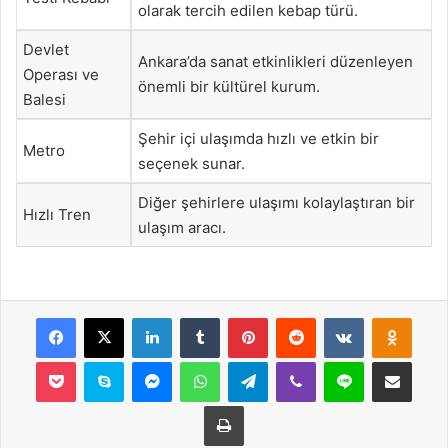
olarak tercih edilen kebap türü.
Devlet
Ankara’da sanat etkinlikleri düzenleyen
Operası ve
önemli bir kültürel kurum.
Balesi
Şehir içi ulaşımda hızlı ve etkin bir
Metro
seçenek sunar.
Diğer şehirlere ulaşımı kolaylaştıran bir
Hızlı Tren
ulaşım aracı.
Facebook
X
LinkedIn
Tumblr
Pinterest
Reddit
VKontakte
Odnok
Pocket
Skype
Messenger
WhatsApp
Telegram
Viber
Line
E-Posta ile payla
Yazdır