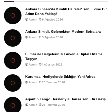
Ankara Sincan’da Kiralık Daireler: Yeni Evine Bir
Adım Daha Yaklaş!
Admin
6 Ağustos 2026
Ankara Simidi: Gelenekten Modern Sofralara
Admin
5 Ağustos 2026
E İmza ile Belgelerinizi Güvenle Dijital Ortama
Taşıyın
Admin
1 Ağustos 2026
Kurumsal Hediyelerde Şıklığın Yeni Adresi
Admin
25 Temmuz 2026
Arjantin Tango Dersleriyle Dansa Yeni Bir Bakış
Admin
25 Temmuz 2026