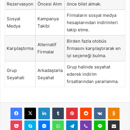
Rezervasyon
Öncesi Alım
önce bilet almak.
Firmaların sosyal medya
Sosyal
Kampanya
hesaplarından indirimleri
Medya
Takibi
takip etme.
Birden fazla otobüs
Alternatif
Karşılaştırma
firmasını karşılaştırarak en
Firmalar
iyi seçeneği bulma.
Grup halinde seyahat
Grup
Arkadaşlarla
ederek indirim
Seyahati
Seyahat
fırsatlarından yararlanma.
Facebook
X
LinkedIn
Tumblr
Pinterest
Reddit
VKontakte
Odnok
Pocket
Skype
Messenger
WhatsApp
Telegram
Viber
Line
E-Posta ile payla