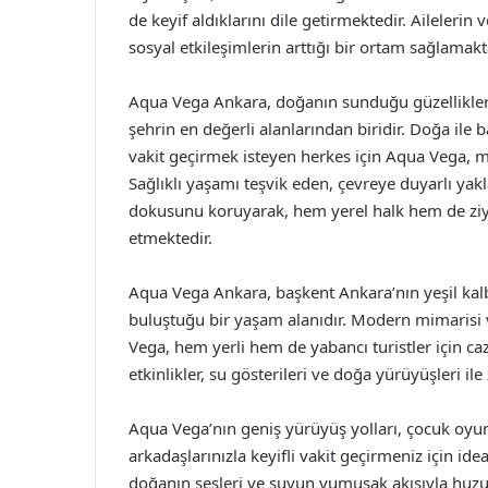
de keyif aldıklarını dile getirmektedir. Ailelerin
sosyal etkileşimlerin arttığı bir ortam sağlamakt
Aqua Vega Ankara, doğanın sunduğu güzelliklerle
şehrin en değerli alanlarından biridir. Doğa ile
vakit geçirmek isteyen herkes için Aqua Vega, mu
Sağlıklı yaşamı teşvik eden, çevreye duyarlı yak
dokusunu koruyarak, hem yerel halk hem de ziy
etmektedir.
Aqua Vega Ankara, başkent Ankara’nın yeşil ka
buluştuğu bir yaşam alanıdır. Modern mimarisi ve
Vega, hem yerli hem de yabancı turistler için ca
etkinlikler, su gösterileri ve doğa yürüyüşleri il
Aqua Vega’nın geniş yürüyüş yolları, çocuk oyun 
arkadaşlarınızla keyifli vakit geçirmeniz için id
doğanın sesleri ve suyun yumuşak akışıyla huzur 