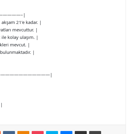
—————–|
n akşam 21’e kadar. |
yatları mevcuttur. |
 ile kolay ulaşım. |
ikleri mevcut. |
ar bulunmaktadır. |
————————————|
 |
st
Reddit
VKontakte
Odnoklassniki
Pocket
Skype
Messenger
E-Posta ile paylaş
Yazdır