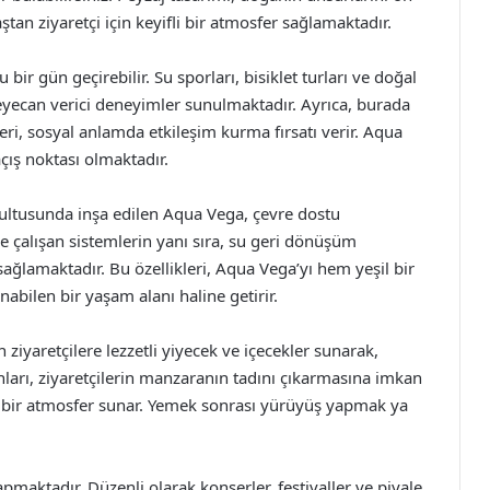
tan ziyaretçi için keyifli bir atmosfer sağlamaktadır.
u bir gün geçirebilir. Su sporları, bisiklet turları ve doğal
heyecan verici deneyimler sunulmaktadır. Ayrıca, burada
leri, sosyal anlamda etkileşim kurma fırsatı verir. Aqua
çış noktası olmaktadır.
rultusunda inşa edilen Aqua Vega, çevre dostu
le çalışan sistemlerin yanı sıra, su geri dönüşüm
ağlamaktadır. Bu özellikleri, Aqua Vega’yı hem yeşil bir
abilen bir yaşam alanı haline getirir.
ziyaretçilere lezzetli yiyecek ve içecekler sunarak,
nları, ziyaretçilerin manzaranın tadını çıkarmasına imkan
mi bir atmosfer sunar. Yemek sonrası yürüyüş yapmak ya
pmaktadır. Düzenli olarak konserler, festivaller ve piyale