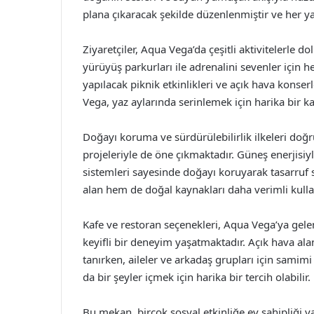
plana çıkaracak şekilde düzenlenmiştir ve her yaş
Ziyaretçiler, Aqua Vega’da çeşitli aktivitelerle dol
yürüyüş parkurları ile adrenalini sevenler için 
yapılacak piknik etkinlikleri ve açık hava konser
Vega, yaz aylarında serinlemek için harika bir ka
Doğayı koruma ve sürdürülebilirlik ilkeleri doğ
projeleriyle de öne çıkmaktadır. Güneş enerjisiy
sistemleri sayesinde doğayı koruyarak tasarruf s
alan hem de doğal kaynakları daha verimli kullan
Kafe ve restoran seçenekleri, Aqua Vega’ya gelen 
keyifli bir deneyim yaşatmaktadır. Açık hava ala
tanırken, aileler ve arkadaş grupları için sami
da bir şeyler içmek için harika bir tercih olabilir.
Bu mekan, birçok sosyal etkinliğe ev sahipliği ya