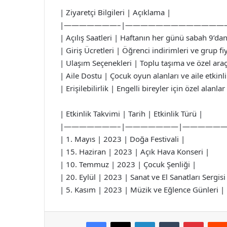
| Ziyaretçi Bilgileri | Açıklama |
|———————–|—————————————
| Açılış Saatleri | Haftanın her günü sabah 9’da
| Giriş Ücretleri | Öğrenci indirimleri ve grup fi
| Ulaşım Seçenekleri | Toplu taşıma ve özel araç
| Aile Dostu | Çocuk oyun alanları ve aile etkinl
| Erişilebilirlik | Engelli bireyler için özel alanl
| Etkinlik Takvimi | Tarih | Etkinlik Türü |
|———————–|———————|—————
| 1. Mayıs | 2023 | Doğa Festivali |
| 15. Haziran | 2023 | Açık Hava Konseri |
| 10. Temmuz | 2023 | Çocuk Şenliği |
| 20. Eylül | 2023 | Sanat ve El Sanatları Sergisi
| 5. Kasım | 2023 | Müzik ve Eğlence Günleri |
Facebook
X
LinkedIn
Tumblr
Pintere