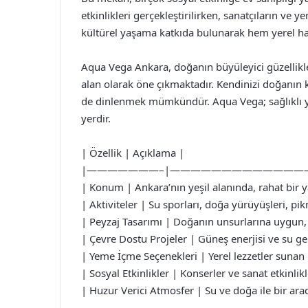
etkinlikleri gerçekleştirilirken, sanatçıların ve 
kültürel yaşama katkıda bulunarak hem yerel halk
Aqua Vega Ankara, doğanın büyüleyici güzellikleri
alan olarak öne çıkmaktadır. Kendinizi doğanın
de dinlenmek mümkündür. Aqua Vega; sağlıklı ya
yerdir.
| Özellik | Açıklama |
|———————–|—————————————
| Konum | Ankara’nın yeşil alanında, rahat bir y
| Aktiviteler | Su sporları, doğa yürüyüşleri, pik
| Peyzaj Tasarımı | Doğanın unsurlarına uygun,
| Çevre Dostu Projeler | Güneş enerjisi ve su g
| Yeme İçme Seçenekleri | Yerel lezzetler sunan 
| Sosyal Etkinlikler | Konserler ve sanat etkinli
| Huzur Verici Atmosfer | Su ve doğa ile bir ara