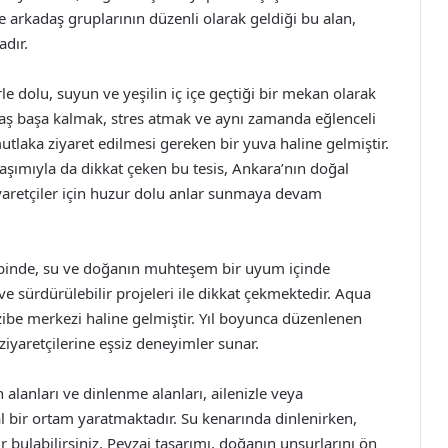
 ve arkadaş gruplarının düzenli olarak geldiği bu alan,
adır.
 dolu, suyun ve yeşilin iç içe geçtiği bir mekan olarak
 baş başa kalmak, stres atmak ve aynı zamanda eğlenceli
tlaka ziyaret edilmesi gereken bir yuva haline gelmiştir.
laşımıyla da dikkat çeken bu tesis, Ankara’nın doğal
aretçiler için huzur dolu anlar sunmaya devam
lbinde, su ve doğanın muhteşem bir uyum içinde
 sürdürülebilir projeleri ile dikkat çekmektedir. Aqua
zibe merkezi haline gelmiştir. Yıl boyunca düzenlenen
e ziyaretçilerine eşsiz deneyimler sunar.
alanları ve dinlenme alanları, ailenizle veya
eal bir ortam yaratmaktadır. Su kenarında dinlenirken,
bulabilirsiniz. Peyzaj tasarımı, doğanın unsurlarını ön