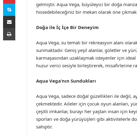
Skype
gelmiştir. Aqua Vega, büyüleyici bir doğa manzar
hissedebileceğiniz bir mekan olarak öne çıkmakt
E-Posta ile paylaş
Doğa ile İç İçe Bir Deneyim
Yazdır
Aqua Vega, su temalı bir rekreasyon alanı olara
sunmaktadır. Geniş yeşil alanlar, göletler ve yü
karmaşasından uzaklaşmak isteyenler için ideal 
huzur verici sesiyle birleştirerek, misafirlerine 
Aqua Vega’nın Sundukları
Aqua Vega, sadece doğal güzellikleri ile değil, 
çekmektedir. Aileler için çocuk oyun alanları, yürü
çeşitli imkanlar, burayı her yaştan insan için key
sporları ve doğa yürüyüşleri gibi aktivitelerle d
sahiptir.