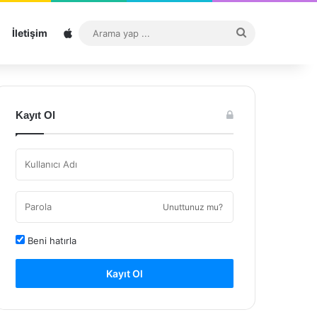
Sitemap
Arama
İletişim
yap
...
Kayıt Ol
Unuttunuz mu?
Beni hatırla
Kayıt Ol