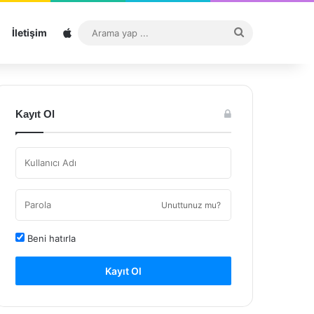
Sitemap
Arama
İletişim
yap
...
Kayıt Ol
Unuttunuz mu?
Beni hatırla
Kayıt Ol