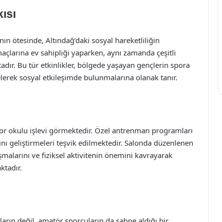
kısı
ın ötesinde, Altındağ’daki sosyal hareketliliğin
açlarına ev sahipliği yaparken, aynı zamanda çeşitli
ır. Bu tür etkinlikler, bölgede yaşayan gençlerin spora
elerek sosyal etkileşimde bulunmalarına olanak tanır.
por okulu işlevi görmektedir. Özel antrenman programları
ını geliştirmeleri teşvik edilmektedir. Salonda düzenlenen
şmalarını ve fiziksel aktivitenin önemini kavrayarak
ktadır.
arın değil, amatör sporcuların da sahne aldığı bir