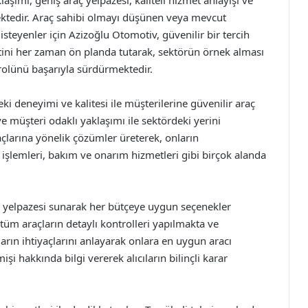
aşımı, geniş araç yelpazesi, kaliteli hizmet anlayışı ve
mektedir. Araç sahibi olmayı düşünen veya mevcut
steyenler için Azizoğlu Otomotiv, güvenilir bir tercih
ni her zaman ön planda tutarak, sektörün örnek alması
rolünü başarıyla sürdürmektedir.
 deneyimi ve kalitesi ile müşterilerine güvenilir araç
 müşteri odaklı yaklaşımı ile sektördeki yerini
açlarına yönelik çözümler üreterek, onların
işlemleri, bakım ve onarım hizmetleri gibi birçok alanda
ç yelpazesi sunarak her bütçeye uygun seçenekler
, tüm araçların detaylı kontrolleri yapılmakta ve
ların ihtiyaçlarını anlayarak onlara en uygun aracı
şi hakkında bilgi vererek alıcıların bilinçli karar