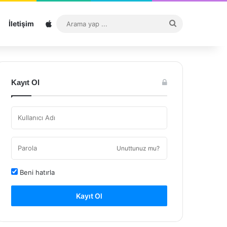
Sitemap
Arama
İletişim
yap
...
Kayıt Ol
Unuttunuz mu?
Beni hatırla
Kayıt Ol