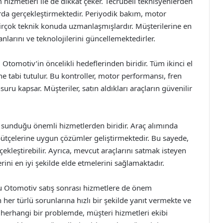
hizmetleri ile de dikkat çeker. Tecrübeli teknisyenlerden
rda gerçekleştirmektedir. Periyodik bakım, motor
birçok teknik konuda uzmanlaşmışlardır. Müşterilerine en
nlarını ve teknolojilerini güncellemektedirler.
u Otomotiv’in öncelikli hedeflerinden biridir. Tüm ikinci el
ine tabi tutulur. Bu kontroller, motor performansı, fren
ru kapsar. Müşteriler, satın aldıkları araçların güvenilir
sunduğu önemli hizmetlerden biridir. Araç alımında
 bütçelerine uygun çözümler geliştirmektedir. Bu sayede,
ekleştirebilir. Ayrıca, mevcut araçlarını satmak isteyen
ini en iyi şekilde elde etmelerini sağlamaktadır.
u Otomotiv satış sonrası hizmetlere de önem
n her türlü sorunlarına hızlı bir şekilde yanıt vermekte ve
i herhangi bir problemde, müşteri hizmetleri ekibi