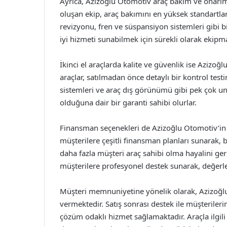
Ayrıca, Azizoğlu Otomotiv araç bakım ve onarım 
oluşan ekip, araç bakımını en yüksek standartla
revizyonu, fren ve süspansiyon sistemleri gibi 
iyi hizmeti sunabilmek için sürekli olarak ekipma
İkinci el araçlarda kalite ve güvenlik ise Azizoğl
araçlar, satılmadan önce detaylı bir kontrol test
sistemleri ve araç dış görünümü gibi pek çok unsu
olduğuna dair bir garanti sahibi olurlar.
Finansman seçenekleri de Azizoğlu Otomotiv’in 
müşterilere çeşitli finansman planları sunarak,
daha fazla müşteri araç sahibi olma hayalini gerç
müşterilere profesyonel destek sunarak, değerler
Müşteri memnuniyetine yönelik olarak, Azizoğl
vermektedir. Satış sonrası destek ile müşterileri
çözüm odaklı hizmet sağlamaktadır. Araçla ilgil