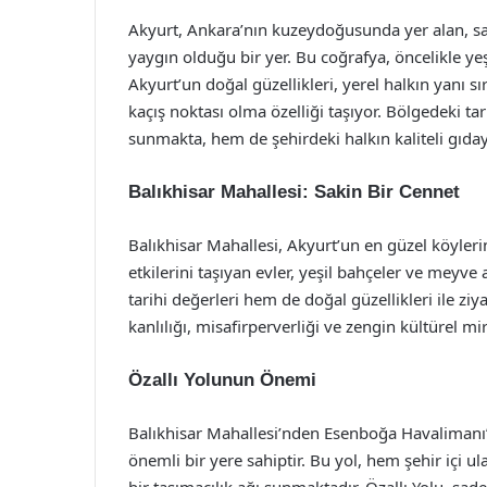
Akyurt, Ankara’nın kuzeydoğusunda yer alan, sak
yaygın olduğu bir yer. Bu coğrafya, öncelikle yeşi
Akyurt’un doğal güzellikleri, yerel halkın yanı s
kaçış noktası olma özelliği taşıyor. Bölgedeki ta
sunmakta, hem de şehirdeki halkın kaliteli gıday
Balıkhisar Mahallesi: Sakin Bir Cennet
Balıkhisar Mahallesi, Akyurt’un en güzel köyleri
etkilerini taşıyan evler, yeşil bahçeler ve meyve 
tarihi değerleri hem de doğal güzellikleri ile ziy
kanlılığı, misafirperverliği ve zengin kültürel mi
Özallı Yolunun Önemi
Balıkhisar Mahallesi’nden Esenboğa Havalimanı’n
önemli bir yere sahiptir. Bu yol, hem şehir içi 