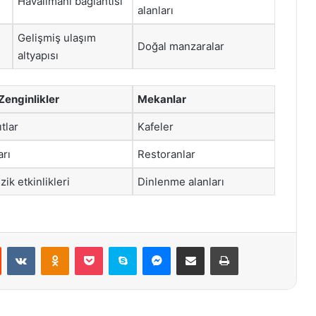
Havalimanı bağlantısı
alanları
Gelişmiş ulaşım
Doğal manzaralar
altyapısı
 Zenginlikler
Mekanlar
ıtlar
Kafeler
arı
Restoranlar
ik etkinlikleri
Dinlenme alanları
st
Reddit
VKontakte
Odnoklassniki
Pocket
Skype
Messenger
E-Posta ile paylaş
Yazdır