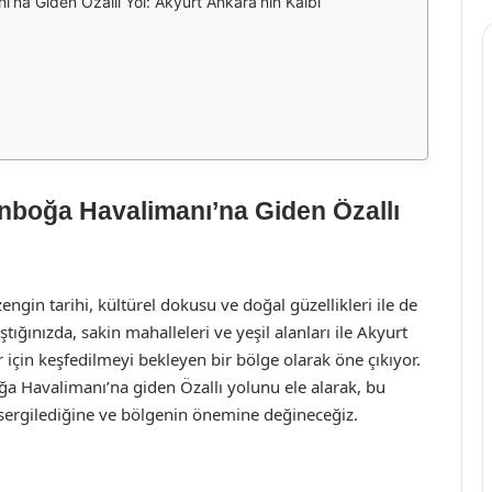
’na Giden Özallı Yol: Akyurt Ankara’nın Kalbi
nboğa Havalimanı’na Giden Özallı
engin tarihi, kültürel dokusu ve doğal güzellikleri ile de
tığınızda, sakin mahalleleri ve yeşil alanları ile Akyurt
 için keşfedilmeyi bekleyen bir bölge olarak öne çıkıyor.
a Havalimanı’na giden Özallı yolunu ele alarak, bu
 sergilediğine ve bölgenin önemine değineceğiz.