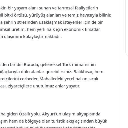
in bir yaşam alanı sunan ve tarımsal faaliyetlerin
l bitki örtüsü, yürüyüş alanları ve temiz havasıyla bilinir.
ıra şehrin stresinden uzaklaşmak isteyenler için de bir
rımsal üretim, hem yerli halk için ekonomik fırsatlar
a ulaşımını kolaylaştırmaktadır.
nden biridir. Burada, geleneksel Türk mimarisinin
ağaçlarıyla dolu alanlar görebilirsiniz. Balıkhisar, hem
aretçilerini cezbeder. Mahalledeki yerel halkın sıcak
rası, ziyaretçilere unutulmaz anlar yaşatır.
a giden Özallı yolu, Akyurt’un ulaşım altyapısında
ulaşım hem de bölgeye olan turistik akış açısından büyük