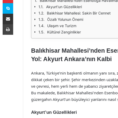
Balıkhisar Mahallesi’nden Esenboğa Havalimanı
Skype
Akyurt'un Güzellikleri
Balıkhisar Mahallesi: Sakin Bir Cennet
E-Posta ile paylaş
Özallı Yolunun Önemi
Yazdır
Ulaşım ve Turizm
Kültürel Zenginlikler
Balıkhisar Mahallesi’nden Ese
Yol: Akyurt Ankara’nın Kalbi
Ankara, Türkiye’nin başkenti olmanın yanı sıra, z
dikkat çeken bir şehir. Şehir merkezinden uzaklaş
ve çevresi, hem yerli hem de yabancı ziyaretçiler
Bu makalede, Balıkhisar Mahallesi’nden Esenboğ
güzergahın Akyurt’un büyüleyici yanlarını nasıl
Akyurt’un Güzellikleri