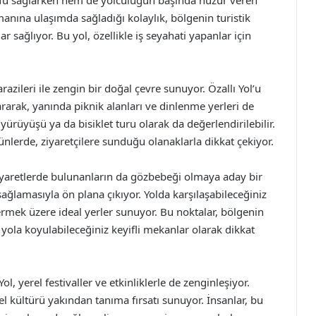
ufu sağlarken hem de yolculuğun başında huzur veren
nına ulaşımda sağladığı kolaylık, bölgenin turistik
ar sağlıyor. Bu yol, özellikle iş seyahati yapanlar için
razileri ile zengin bir doğal çevre sunuyor. Özallı Yol’u
ararak, yanında piknik alanları ve dinlenme yerleri de
yürüyüşü ya da bisiklet turu olarak da değerlendirilebilir.
nlerde, ziyaretçilere sunduğu olanaklarla dikkat çekiyor.
ziyaretlerde bulunanların da gözbebeği olmaya aday bir
sağlamasıyla ön plana çıkıyor. Yolda karşılaşabileceğiniz
ermek üzere ideal yerler sunuyor. Bu noktalar, bölgenin
r yola koyulabileceğiniz keyifli mekanlar olarak dikkat
l, yerel festivaller ve etkinliklerle de zenginleşiyor.
el kültürü yakından tanıma fırsatı sunuyor. İnsanlar, bu