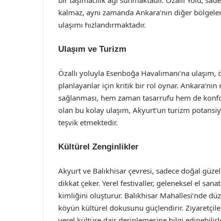
bir taşımacılık ağı sunmaktadır. Özallı Yolu, sa
kalmaz, aynı zamanda Ankara’nın diğer bölgele
ulaşımı hızlandırmaktadır.
Ulaşım ve Turizm
Özallı yoluyla Esenboğa Havalimanı’na ulaşım, öz
planlayanlar için kritik bir rol oynar. Ankara’nı
sağlanması, hem zaman tasarrufu hem de konfo
olan bu kolay ulaşım, Akyurt’un turizm potansiye
teşvik etmektedir.
Kültürel Zenginlikler
Akyurt ve Balıkhisar çevresi, sadece doğal güzell
dikkat çeker. Yerel festivaller, geleneksel el sana
kimliğini oluşturur. Balıkhisar Mahallesi’nde düze
köyün kültürel dokusunu güçlendirir. Ziyaretçile
yerel kültüre dair derinlemesine bilgi edinebilirl