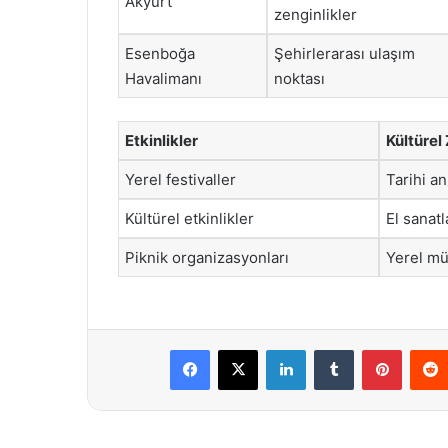
Akyurt
zenginlikler
Esenboğa
Şehirlerarası ulaşım
Havalimanı
noktası
Etkinlikler
Kültürel
Yerel festivaller
Tarihi an
Kültürel etkinlikler
El sanatl
Piknik organizasyonları
Yerel müz
Facebook
X
LinkedIn
Tumblr
Pintere