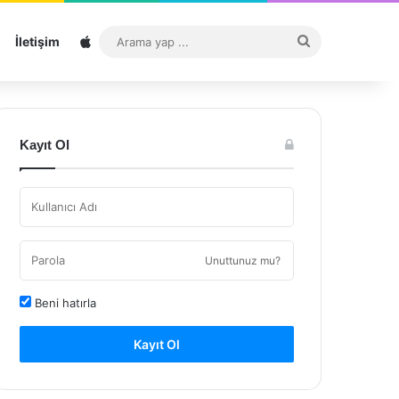
Sitemap
Arama
İletişim
yap
...
Kayıt Ol
Unuttunuz mu?
Beni hatırla
Kayıt Ol