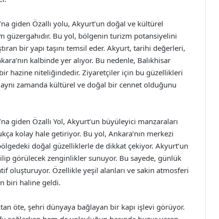
a giden Özallı yolu, Akyurt’un doğal ve kültürel
ım güzergahıdır. Bu yol, bölgenin turizm potansiyelini
ran bir yapı taşını temsil eder. Akyurt, tarihi değerleri,
kara’nın kalbinde yer alıyor. Bu nedenle, Balıkhisar
r hazine niteliğindedir. Ziyaretçiler için bu güzellikleri
, aynı zamanda kültürel ve doğal bir cennet olduğunu
a giden Özallı Yol, Akyurt’un büyüleyici manzaraları
ukça kolay hale getiriyor. Bu yol, Ankara’nın merkezi
bölgedeki doğal güzelliklerle de dikkat çekiyor. Akyurt’un
zilip görülecek zenginlikler sunuyor. Bu sayede, günlük
if oluşturuyor. Özellikle yeşil alanları ve sakin atmosferi
n biri haline geldi.
n öte, şehri dünyaya bağlayan bir kapı işlevi görüyor.