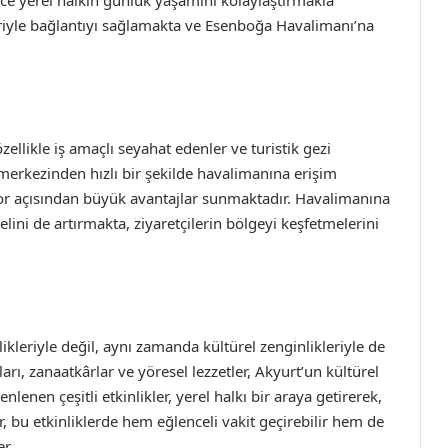
dece yerel halkın günlük yaşamını kolaylaştırmakla
riyle bağlantıyı sağlamakta ve Esenboğa Havalimanı’na
ellikle iş amaçlı seyahat edenler ve turistik gezi
n merkezinden hızlı bir şekilde havalimanına erişim
r açısından büyük avantajlar sunmaktadır. Havalimanına
lini de artırmakta, ziyaretçilerin bölgeyi keşfetmelerini
ikleriyle değil, aynı zamanda kültürel zenginlikleriyle de
tları, zanaatkârlar ve yöresel lezzetler, Akyurt’un kültürel
nlenen çeşitli etkinlikler, yerel halkı bir araya getirerek,
r, bu etkinliklerde hem eğlenceli vakit geçirebilir hem de
er.