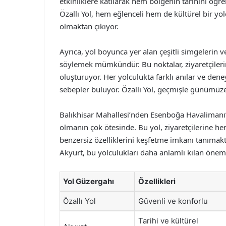
etkinliklere katılarak hem bölgenin tarihini öğ
Özallı Yol, hem eğlenceli hem de kültürel bir y
olmaktan çıkıyor.
Ayrıca, yol boyunca yer alan çeşitli simgelerin v
söylemek mümkündür. Bu noktalar, ziyaretçilerin
oluşturuyor. Her yolculukta farklı anılar ve dene
sebepler buluyor. Özallı Yol, geçmişle günümüze 
Balıkhisar Mahallesi’nden Esenboğa Havalimanı’n
olmanın çok ötesinde. Bu yol, ziyaretçilerine 
benzersiz özelliklerini keşfetme imkanı tanımaktad
Akyurt, bu yolculukları daha anlamlı kılan öneml
Yol Güzergahı
Özellikleri
Özallı Yol
Güvenli ve konforlu
Tarihi ve kültürel