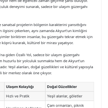
reniyor hem de eğlenceli zaman geçirme şansı buluyor.
olculuk deneyimi sunarak, sadece bir ulaşım güzergahı
e sanatsal projelerin bölgenin karakterini yansıttığını
 ilgisini çekerken, aynı zamanda Akyurt’un kimliğini
yimler biriktiren insanlar, bu güzergahı tekrar etmek için
köprü kurarak, kültürel bir mirası yaşatıyor.
a giden Özallı Yol, sadece bir ulaşım güzergahı
hem huzurlu bir yolculuk sunmakta hem de Akyurt’un
ır. Yeşil alanları, doğal güzellikleri ve kültürel yapısıyla
i bir merkez olarak öne çıkıyor.
Ulaşım Kolaylığı
Doğal Güzellikler
Hızlı ve Pratik
Yeşil alanlar, göletler
Çam ormanları, piknik