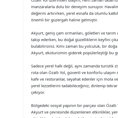
Özallı Yol üzerinden ulaşım, hem zaman tasarr
manzaralarla dolu bir deneyim sunuyor. Havalima
değerini artırırken, yerel esnafa da olumlu katkıl
önemli bir güzergah haline gelmiştir.
Akyurt, geniş çam ormanları, göletleri ve tarım a
takip ederken, bu doğal güzelliklerin keyfini çık
bulabilirsiniz. Kimi zaman bu yolculuk, bir doğa 
Akyurt, ekoturizmin giderek popülerleştiği bu gü
Sadece yerel halk değil, aynı zamanda turistik 
rota olan Özallı Yol, güvenli ve konforlu ulaşım 
kafe ve restoranlar, seyahat edenler için mola v
yerel lezzetlerini tadabileceğiniz, dinlenip tekra
çekiyor.
Bölgedeki sosyal yapının bir parçası olan Özallı Yo
Akyurt ve çevresinde düzenlenen etkinlikler, yer