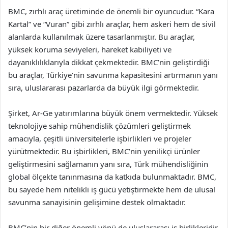
BMC, zırhlı araç üretiminde de önemli bir oyuncudur. “Kara
Kartal” ve “Vuran” gibi zırhlı araçlar, hem askeri hem de sivil
alanlarda kullanılmak üzere tasarlanmıştır. Bu araçlar,
yüksek koruma seviyeleri, hareket kabiliyeti ve
dayanıklılıklarıyla dikkat çekmektedir. BMC’nin geliştirdiği
bu araçlar, Türkiye’nin savunma kapasitesini artırmanın yanı
sıra, uluslararası pazarlarda da büyük ilgi görmektedir.
Şirket, Ar-Ge yatırımlarına büyük önem vermektedir. Yüksek
teknolojiye sahip mühendislik çözümleri geliştirmek
amacıyla, çeşitli üniversitelerle işbirlikleri ve projeler
yürütmektedir. Bu işbirlikleri, BMC’nin yenilikçi ürünler
geliştirmesini sağlamanın yanı sıra, Türk mühendisliğinin
global ölçekte tanınmasına da katkıda bulunmaktadır. BMC,
bu sayede hem nitelikli iş gücü yetiştirmekte hem de ulusal
savunma sanayisinin gelişimine destek olmaktadır.
BMC’nin bir diğer önemli yönü de uluslararası iş birlikleridir.