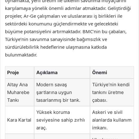
oynamakta, yerli üretim ile ülkenin savunma ihtiyaçlarını
karşılamaya yönelik önemli adımlar atmaktadır. Geliştirdiği
projeler, Ar-Ge çalışmaları ve uluslararası iş birlikleri ile
sektördeki konumunu güçlendirmekte ve gelecekteki
büyüme potansiyelini artırmaktadır. BMC’nin bu çabaları,
Türkiye’nin savunma sanayisinde bağımsızlık ve
sürdürülebilirlik hedeflerine ulaşmasına katkıda
bulunmaktadır.
Proje
Açıklama
Önemi
Altay Ana
Modern savaş
Türkiye’nin kendi
Muharebe
şartlarına uygun
tankını üretme
Tankı
tasarlanmış bir tank.
çabası.
Yüksek koruma
Askeri ve sivil
Kara Kartal
seviyesine sahip zırhlı
alanlarda kullanım
araç.
imkanı.