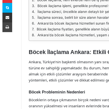
Skype
Böcek ilaçlama işlemi, genellikle profesyonel firmalar tarafından gerçekleştirilir. Ankara'da birçok ilaçlama firması bulunmaktadır. Bu firmalar, böceklerin türlerini ve yaşam dö
İlaçlama süreci, öncelikle alanın detaylı bir şekilde incelenmesi ile başlar. Uzmanlar, böceklerin yoğun olduğu yerleri tespit eder ve buna göre bir plan oluşturur. İlaçlama iş
E-Posta ile paylaş
İlaçlama sonrası, belirli bir süre alanın havalandırılması ve temizlik yapılması gerekmektedir. Bu süreçte, ilaçlama yapılan alanlar kullanıma kapatılmalı ve uzman firmaların öne
Yazdır
Ankara'da böcek ilaçlama hizmetleri sunan firmalar, genellikle çeşitli paketler sunarak müşterilerine seçenekler sunmaktadır. Bu paketler, farklı ihtiyaçlara yönelik olarak tasarlanmıştır. Ör
Böcek ilaçlama fiyatları, genellikle alanın büyüklüğüne, böcek türüne ve uygulanacak yönteme göre değişiklik göstermektedir. Ankara'da, uygun fiyatlarla kaliteli hizmet sunan firmalar bulunmakta
Ankara'da böcek ilaçlama hizmetleri, yaşam alanlarının sağlıklı ve konforlu olmasını sağlamak için büyük önem taşımaktadır. Profesyonel destek almak, etkin
Böcek İlaçlama Ankara: Etkili
Ankara, Türkiye’nin başkenti olmasının yanı sıra,
türüne ev sahipliği yapmaktadır. Bu durum, hem 
almak için etkili çözümler arayışını beraberinde
yöntemleri, etkili çözümler ve dikkat edilmesi 
Böcek Probleminin Nedenleri
Böceklerin ortaya çıkmasının birçok nedeni vardı
oranının yükselmesi ve insanların evlerinde bıra