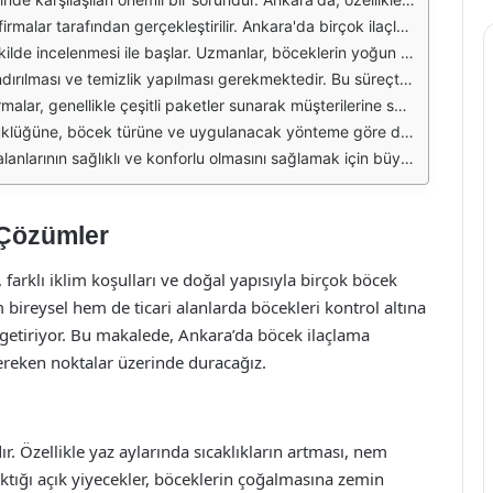
ngülerini göz önünde bulundurarak en uygun ilaçlama yöntemlerini belirler. Özellikle haşere türlerine göre uygulanan özel teknikler, ilaçlama sürecinin etkinliğini artırır. Bu nedenle, profesyonel destek almak önemlidir.
lemi sırasında, çevreye zarar vermeyen, insan ve evcil hayvan sağlığına zarar vermeyen ilaçlar tercih edilmelidir. Ankara'da bulunan birçok firma, bu konuda hassasiyet göstermekte ve çevre dostu ürünler kullanmaktadır.
rilerine uyulmalıdır. Düzenli olarak yapılan böcek ilaçlama işlemleri, haşere popülasyonunun kontrol altına alınmasında etkili bir yöntemdir. Bu nedenle, yılda en az bir kez profesyonel ilaçlama yapılması önerilmektedir.
neğin, evlerdeki haşere sorunlarına yönelik paketler ile iş yerlerinin ihtiyaçlarına yönelik özel paketler bulunmaktadır. Müşterilerin ihtiyaçlarına göre en uygun paketi seçmeleri, sorunun hızlı bir şekilde çözülmesinde yardımcı olur.
dır. Müşterilerin, fiyatları karşılaştırarak en uygun seçeneği tercih etmeleri, bütçe dostu bir çözüm sağlar. Ancak fiyatın tek belirleyici faktör olmaması gerektiği unutulmamalıdır; kalite ve güvenilirlik de göz önünde bulundurulmalıdır.
 sonuçlar elde etmek ve sağlığımızı korumak adına gereklidir. Doğru firma ile çalışmak, hem böcek sorununu köklü bir şekilde çözmekte hem de gelecekte oluşabilecek sorunların önüne geçmektedir.
 Çözümler
 farklı iklim koşulları ve doğal yapısıyla birçok böcek
bireysel hem de ticari alanlarda böcekleri kontrol altına
 getiriyor. Bu makalede, Ankara’da böcek ilaçlama
gereken noktalar üzerinde duracağız.
r. Özellikle yaz aylarında sıcaklıkların artması, nem
ktığı açık yiyecekler, böceklerin çoğalmasına zemin