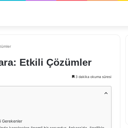
özümler
ra: Etkili Çözümler
3 dakika okuma süresi
i Gerekenler
ktadır. Bu nedenle, etkili böcek ilaçlama yöntemleri, hijyenik bir yaşam alanı sağlamak adına büyük önem taşır. Doğru yöntemlerle yapılan ilaçlama, hem sağlığımızı korur hem de yaşam alanlarımızı daha konforlu hale getirir.