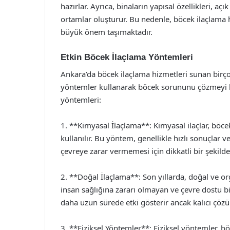
hazırlar. Ayrıca, binaların yapısal özellikleri, a
ortamlar oluşturur. Bu nedenle, böcek ilaçlama h
büyük önem taşımaktadır.
Etkin Böcek İlaçlama Yöntemleri
Ankara’da böcek ilaçlama hizmetleri sunan birço
yöntemler kullanarak böcek sorununu çözmeyi hed
yöntemleri:
1. **Kimyasal İlaçlama**: Kimyasal ilaçlar, böce
kullanılır. Bu yöntem, genellikle hızlı sonuçlar v
çevreye zarar vermemesi için dikkatli bir şekild
2. **Doğal İlaçlama**: Son yıllarda, doğal ve org
insan sağlığına zararı olmayan ve çevre dostu bil
daha uzun sürede etki gösterir ancak kalıcı çözü
3. **Fiziksel Yöntemler**: Fiziksel yöntemler, bö