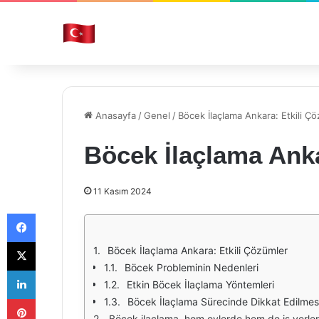
Anasayfa
/
Genel
/
Böcek İlaçlama Ankara: Etkili Ç
Böcek İlaçlama Anka
11 Kasım 2024
Facebook
X
Böcek İlaçlama Ankara: Etkili Çözümler
Böcek Probleminin Nedenleri
LinkedIn
Etkin Böcek İlaçlama Yöntemleri
Pinterest
Böcek İlaçlama Sürecinde Dikkat Edilmes
Böcek ilaçlama, hem evlerde hem de iş yerlerinde karşılaşılan önemli bir sorundur. Ankara'da, özellikle yaz aylarında artan sıcaklıklar, böceklerin üreme ve yayılma hızını artırma