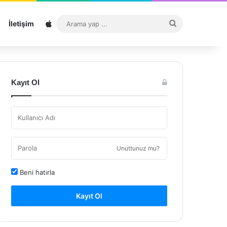
Sitemap
Arama
İletişim
yap
...
Kayıt Ol
Unuttunuz mu?
Beni hatırla
Kayıt Ol