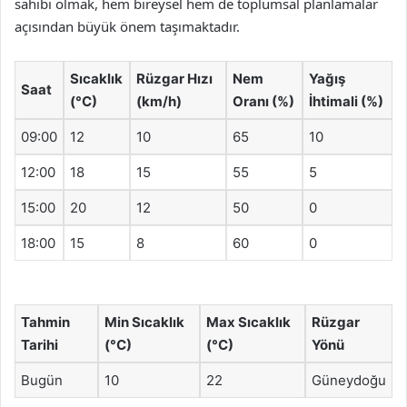
sahibi olmak, hem bireysel hem de toplumsal planlamalar
açısından büyük önem taşımaktadır.
Sıcaklık
Rüzgar Hızı
Nem
Yağış
Saat
(°C)
(km/h)
Oranı (%)
İhtimali (%)
09:00
12
10
65
10
12:00
18
15
55
5
15:00
20
12
50
0
18:00
15
8
60
0
Tahmin
Min Sıcaklık
Max Sıcaklık
Rüzgar
Tarihi
(°C)
(°C)
Yönü
Bugün
10
22
Güneydoğu