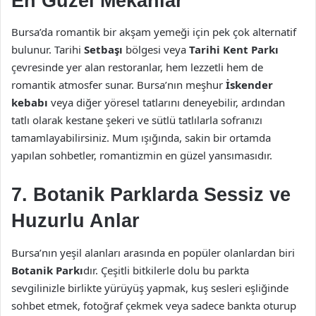
En Güzel Mekanlar
Bursa’da romantik bir akşam yemeği için pek çok alternatif
bulunur. Tarihi
Setbaşı
bölgesi veya
Tarihi Kent Parkı
çevresinde yer alan restoranlar, hem lezzetli hem de
romantik atmosfer sunar. Bursa’nın meşhur
İskender
kebabı
veya diğer yöresel tatlarını deneyebilir, ardından
tatlı olarak kestane şekeri ve sütlü tatlılarla sofranızı
tamamlayabilirsiniz. Mum ışığında, sakin bir ortamda
yapılan sohbetler, romantizmin en güzel yansımasıdır.
7. Botanik Parklarda Sessiz ve
Huzurlu Anlar
Bursa’nın yeşil alanları arasında en popüler olanlardan biri
Botanik Parkı
dır. Çeşitli bitkilerle dolu bu parkta
sevgilinizle birlikte yürüyüş yapmak, kuş sesleri eşliğinde
sohbet etmek, fotoğraf çekmek veya sadece bankta oturup