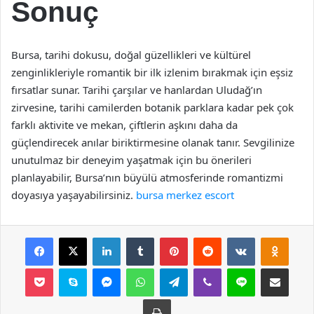
Sonuç
Bursa, tarihi dokusu, doğal güzellikleri ve kültürel
zenginlikleriyle romantik bir ilk izlenim bırakmak için eşsiz
fırsatlar sunar. Tarihi çarşılar ve hanlardan Uludağ’ın
zirvesine, tarihi camilerden botanik parklara kadar pek çok
farklı aktivite ve mekan, çiftlerin aşkını daha da
güçlendirecek anılar biriktirmesine olanak tanır. Sevgilinize
unutulmaz bir deneyim yaşatmak için bu önerileri
planlayabilir, Bursa’nın büyülü atmosferinde romantizmi
doyasıya yaşayabilirsiniz.
bursa merkez escort
Facebook
X
LinkedIn
Tumblr
Pinterest
Reddit
VKontakte
Odnok
Pocket
Skype
Messenger
WhatsApp
Telegram
Viber
Line
E-Posta ile payla
Yazdır