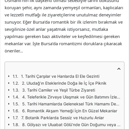
Osmanlı’nın ilk başkenti olması sebebiyle tarihi dokusunu
koruyan şehir, aynı zamanda yemyeşil ormanları, kaplıcaları
ve lezzetli mutfağı ile ziyaretçilerine unutulmaz deneyimler
sunuyor. Eğer Bursa’da romantik bir ilk izlenim bırakmak ve
sevgilinize özel anlar yaşatmak istiyorsanız, mutlaka
yapılması gereken bazı aktiviteler ve keşfedilmesi gereken
mekanlar var. İşte Bursa’da romantizmi doruklara çıkaracak
öneriler…
1. Tarihi Çarşılar ve Hanlarda El Ele Gezinti
2. Uludağ’ın Eteklerinde Doğa ile İç İçe Piknik
3. Tarihi Camiler ve Yeşil Türbe Ziyareti
4. Teleferikle Zirveye Ulaşmak ve Gün Batımını İzlemek
5. Tarihi Hamamlarda Geleneksel Türk Hamamı Deneyimi
6. Romantik Akşam Yemeği İçin En Güzel Mekanlar
7. Botanik Parklarda Sessiz ve Huzurlu Anlar
8. Gölyazı ve Uluabat Gölü’nde Gün Doğumu veya Gün Batımı