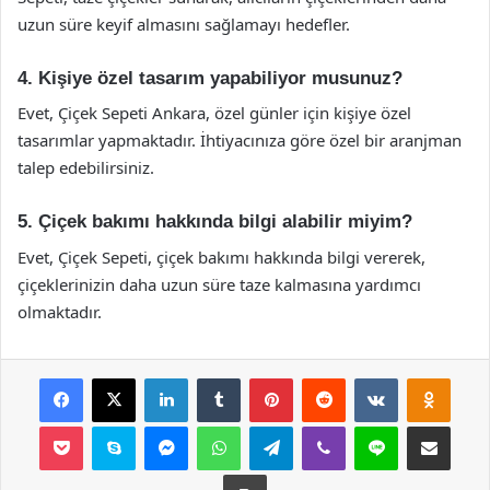
uzun süre keyif almasını sağlamayı hedefler.
4. Kişiye özel tasarım yapabiliyor musunuz?
Evet, Çiçek Sepeti Ankara, özel günler için kişiye özel
tasarımlar yapmaktadır. İhtiyacınıza göre özel bir aranjman
talep edebilirsiniz.
5. Çiçek bakımı hakkında bilgi alabilir miyim?
Evet, Çiçek Sepeti, çiçek bakımı hakkında bilgi vererek,
çiçeklerinizin daha uzun süre taze kalmasına yardımcı
olmaktadır.
Facebook
X
LinkedIn
Tumblr
Pinterest
Reddit
VKontakte
Odnok
Pocket
Skype
Messenger
WhatsApp
Telegram
Viber
Line
E-Posta ile payla
Yazdır