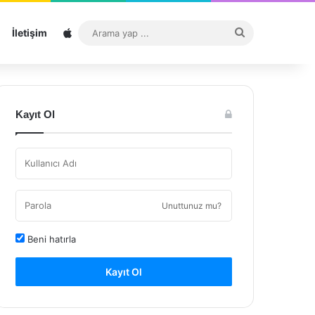
Sitemap
Arama
İletişim
yap
...
Kayıt Ol
Unuttunuz mu?
Beni hatırla
Kayıt Ol