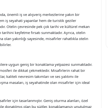
a, önemli iş ve alışveriş merkezlerine yakın bir
 iş seyahati yapanlar hem de turistik geziler
dır. Otelin çevresinde pek çok tarihi ve kültürel mekan
tarihini keşfetme fırsatı sunmaktadır. Ayrıca, otelin
a olan yakınlığı sayesinde, misafirler rahatlıkla otelin
lirler.
ntilere uygun geniş bir konaklama yelpazesi sunmaktadır.
osferi ile dikkat çekmektedir. Misafirlerin rahat bir
r, kaliteli nevresim takımları ve ses yalıtımı ile
ışma masaları, iş seyahatinde olan misafirler için ideal
safirler için tasarlanmıştır. Geniş oturma alanları, özel
le donatılmış olan bu süitler, konaklamanızı unutulmaz