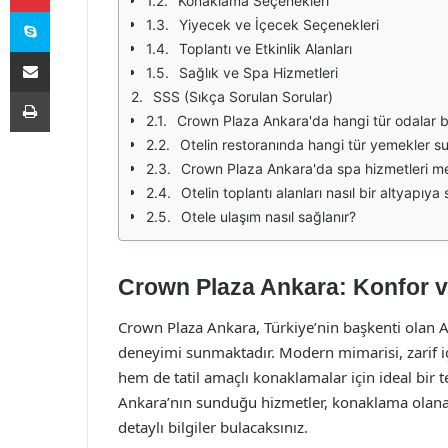
Konaklama Seçenekleri
Skype
Yiyecek ve İçecek Seçenekleri
Toplantı ve Etkinlik Alanları
E-Posta ile paylaş
Sağlık ve Spa Hizmetleri
Yazdır
SSS (Sıkça Sorulan Sorular)
Crown Plaza Ankara'da hangi tür odalar 
Otelin restoranında hangi tür yemekler s
Crown Plaza Ankara'da spa hizmetleri 
Otelin toplantı alanları nasıl bir altyapıya
Otele ulaşım nasıl sağlanır?
Crown Plaza Ankara: Konfor 
Crown Plaza Ankara, Türkiye’nin başkenti olan An
deneyimi sunmaktadır. Modern mimarisi, zarif i
hem de tatil amaçlı konaklamalar için ideal bir 
Ankara’nın sunduğu hizmetler, konaklama olanakl
detaylı bilgiler bulacaksınız.