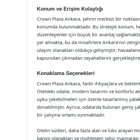
Konum ve Erişim Kolaylığı
Crown Plaza Ankara, şehrin merkezi bir noktasınd
konumda bulunmaktadır. Bu stratejik konum, hem
düzenleyenler için büyük bir avantaj sağlamakta
yer almakta, bu da misafirlere Ankara’nın zengin 
ulaşım olanakları oldukça gelişmiştir; havaalanın
kapısından çıkmadan seyahatlerini gerçekleştirebi
Konaklama Seçenekleri
Crown Plaza Ankara, farklı ihtiyaçlara ve bekle
Oteldeki odalar, modern tasarımı ve konforlu atm
uyku çekebilmeleri için özenle tasarlanmış yatakla
donatılmıştır. Ayrıca, odalarda bulunan geniş çal
bir çalışma ortamı sunmaktadır.
Otelin süitleri, daha fazla alan ve lüks arayan mi
banyo olanakları ve muhteşem şehir manzarası i