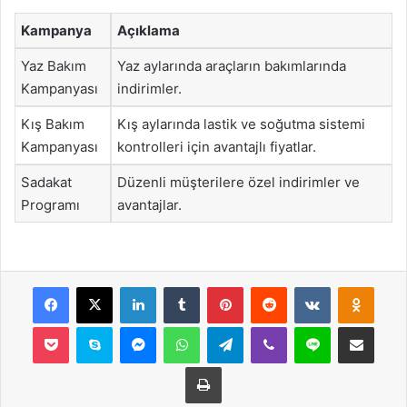
Kampanya
Açıklama
Yaz Bakım
Yaz aylarında araçların bakımlarında
Kampanyası
indirimler.
Kış Bakım
Kış aylarında lastik ve soğutma sistemi
Kampanyası
kontrolleri için avantajlı fiyatlar.
Sadakat
Düzenli müşterilere özel indirimler ve
Programı
avantajlar.
Facebook
X
LinkedIn
Tumblr
Pinterest
Reddit
VKontakte
Odnok
Pocket
Skype
Messenger
WhatsApp
Telegram
Viber
Line
E-Posta ile payla
Yazdır