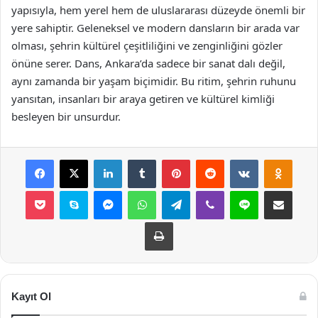
yapısıyla, hem yerel hem de uluslararası düzeyde önemli bir
yere sahiptir. Geleneksel ve modern dansların bir arada var
olması, şehrin kültürel çeşitliliğini ve zenginliğini gözler
önüne serer. Dans, Ankara’da sadece bir sanat dalı değil,
aynı zamanda bir yaşam biçimidir. Bu ritim, şehrin ruhunu
yansıtan, insanları bir araya getiren ve kültürel kimliği
besleyen bir unsurdur.
Facebook
X
LinkedIn
Tumblr
Pinterest
Reddit
VKontakte
Odnok
Pocket
Skype
Messenger
WhatsApp
Telegram
Viber
Line
E-Posta ile payla
Yazdır
Kayıt Ol