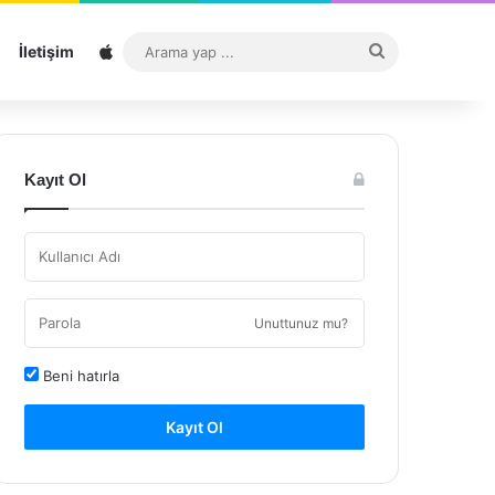
Sitemap
Arama
İletişim
yap
...
Kayıt Ol
Unuttunuz mu?
Beni hatırla
Kayıt Ol