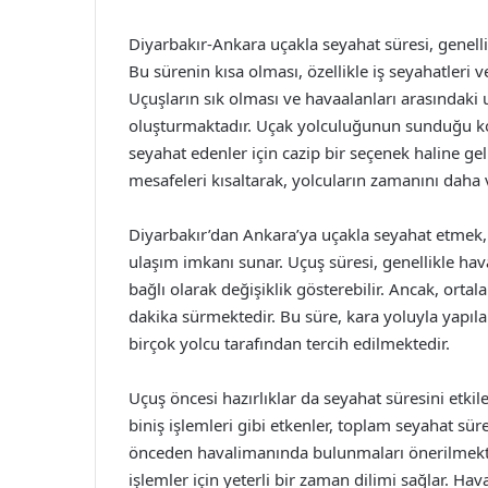
Diyarbakır-Ankara uçakla seyahat süresi, genelli
Bu sürenin kısa olması, özellikle iş seyahatleri 
Uçuşların sık olması ve havaalanları arasındaki 
oluşturmaktadır. Uçak yolculuğunun sunduğu ko
seyahat edenler için cazip bir seçenek haline gel
mesafeleri kısaltarak, yolcuların zamanını daha
Diyarbakır’dan Ankara’ya uçakla seyahat etmek, Tü
ulaşım imkanı sunar. Uçuş süresi, genellikle hava 
bağlı olarak değişiklik gösterebilir. Ancak, orta
dakika sürmektedir. Bu süre, kara yoluyla yapıl
birçok yolcu tarafından tercih edilmektedir.
Uçuş öncesi hazırlıklar da seyahat süresini etkil
biniş işlemleri gibi etkenler, toplam seyahat süres
önceden havalimanında bulunmaları önerilmektedi
işlemler için yeterli bir zaman dilimi sağlar. H