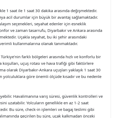
kle 1 saat ile 1 saat 30 dakika arasında değişmektedir.
veya acil durumlar için büyük bir avantaj sağlamaktadır.
ulaşım seçenekleri, seyahat edenler için esneklik
nfor ve zaman tasarrufu, Diyarbakır ve Ankara arasında
mektedir. Uçakla seyahat, bu iki şehir arasındaki
 verimli kullanmalarına olanak tanımaktadır.
rkiye’nin farklı bölgeleri arasında hızlı ve konforlu bir
koşulları, uçuş rotası ve hava trafiği gibi faktörlere
lama olarak Diyarbakır-Ankara uçuşları yaklaşık 1 saat 30
an yolculuklara göre önemli ölçüde kısadır ve bu nedenle
eyebilir. Havalimanına varış süresi, güvenlik kontrolleri ve
ini uzatabilir. Yolcuların genellikle en az 1-2 saat
r. Bu süre, check-in işlemleri ve bagaj teslimi gibi
avalimanında geçirilen bu süre, uçak kalkmadan önceki