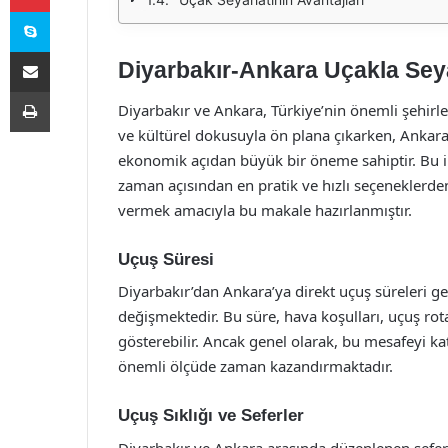
Skype
E-Posta ile paylaş
Diyarbakır-Ankara Uçakla Sey
Yazdır
Diyarbakır ve Ankara, Türkiye’nin önemli şehirler
ve kültürel dokusuyla ön plana çıkarken, Ankara
ekonomik açıdan büyük bir öneme sahiptir. Bu ik
zaman açısından en pratik ve hızlı seçeneklerden
vermek amacıyla bu makale hazırlanmıştır.
Uçuş Süresi
Diyarbakır’dan Ankara’ya direkt uçuş süreleri gen
değişmektedir. Bu süre, hava koşulları, uçuş rotas
gösterebilir. Ancak genel olarak, bu mesafeyi ka
önemli ölçüde zaman kazandırmaktadır.
Uçuş Sıklığı ve Seferler
Diyarbakır ve Ankara arasında düzenlenen seferl