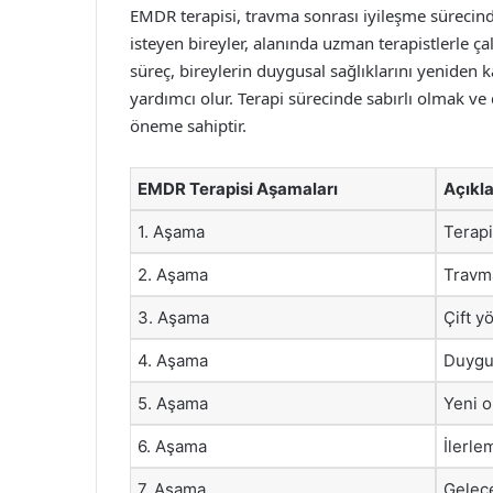
EMDR terapisi, travma sonrası iyileşme sürecinde
isteyen bireyler, alanında uzman terapistlerle çal
süreç, bireylerin duygusal sağlıklarını yeniden
yardımcı olur. Terapi sürecinde sabırlı olmak ve d
öneme sahiptir.
EMDR Terapisi Aşamaları
Açıkl
1. Aşama
Terapi
2. Aşama
Travma
3. Aşama
Çift y
4. Aşama
Duygus
5. Aşama
Yeni o
6. Aşama
İlerle
7. Aşama
Gelece