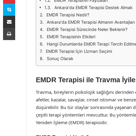
EMDR Terapisinin Faydaları
Skype
Ankara'da EMDR Terapisi Destek Almak
EMDR Terapisi Nedir?
E-Posta ile paylaş
Ankara'da EMDR Terapisi Almanın Avantajları
Yazdır
EMDR Terapisi Sürecinde Neler Beklenir?
EMDR Terapisinin Etkileri
Hangi Durumlarda EMDR Terapi Tercih Edilmel
EMDR Terapisi İçin Uzman Seçimi
Sonuç Olarak
EMDR Terapisi ile Travma İyil
Travma, bireylerin psikolojik sağlığını derinden 
afetler, kazalar, savaşlar, cinsel istismar ve ben
düşürebilir. Bu tür olaylar sonrasında yaşanan d
çeşitli terapi yöntemleri mevcuttur. Bu yöntemle
Yeniden İşleme (EMDR) terapisidir.