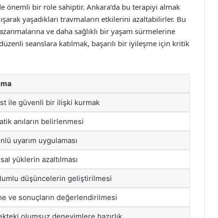
 önemli bir role sahiptir. Ankara’da bu terapiyi almak
ışarak yaşadıkları travmaların etkilerini azaltabilirler. Bu
 kazanmalarına ve daha sağlıklı bir yaşam sürmelerine
üzenli seanslara katılmak, başarılı bir iyileşme için kritik
ama
st ile güvenli bir ilişki kurmak
tik anıların belirlenmesi
önlü uyarım uygulaması
al yüklerin azaltılması
lumlu düşüncelerin geliştirilmesi
me ve sonuçların değerlendirilmesi
kteki olumsuz deneyimlere hazırlık