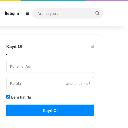
Sitemap
Arama
İletişim
yap
...
Kayıt Ol
Unuttunuz mu?
Beni hatırla
Kayıt Ol