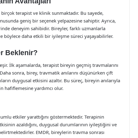
nın Avantajları
rçok terapist ve klinik sunmaktadır. Bu sayede,
nusunda geniş bir seçenek yelpazesine sahiptir. Ayrıca,
erinde deneyim sahibidir. Bireyler, farklı uzmanlarla
 böylece daha etkili bir iyileşme süreci yaşayabilirler.
r Beklenir?
şir. İlk aşamalarda, terapist bireyin geçmiş travmalarını
 Daha sonra, birey, travmatik anılarını düşünürken çift
arın duygusal etkisini azaltır. Bu süreç, bireyin anılarıyla
n hafiflemesine yardımcı olur.
umlu etkiler yarattığını göstermektedir. Terapinin
tkisinin azaldığını, duygusal durumlarının iyileştiğini ve
belirtmektedirler. EMDR, bireylerin travma sonrası