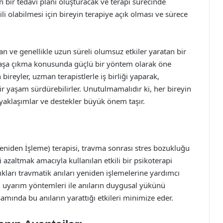
ir tedavi planı oluşturacak ve terapi sürecinde
ili olabilmesi için bireyin terapiye açık olması ve sürece
n ve genellikle uzun süreli olumsuz etkiler yaratan bir
başa çıkma konusunda güçlü bir yöntem olarak öne
bireyler, uzman terapistlerle iş birliği yaparak,
 bir yaşam sürdürebilirler. Unutulmamalıdır ki, her bireyin
l yaklaşımlar ve destekler büyük önem taşır.
eniden İşleme) terapisi, travma sonrası stres bozukluğu
 azaltmak amacıyla kullanılan etkili bir psikoterapi
ıkları travmatik anıları yeniden işlemelerine yardımcı
lü uyarım yöntemleri ile anıların duygusal yükünü
amında bu anıların yarattığı etkileri minimize eder.