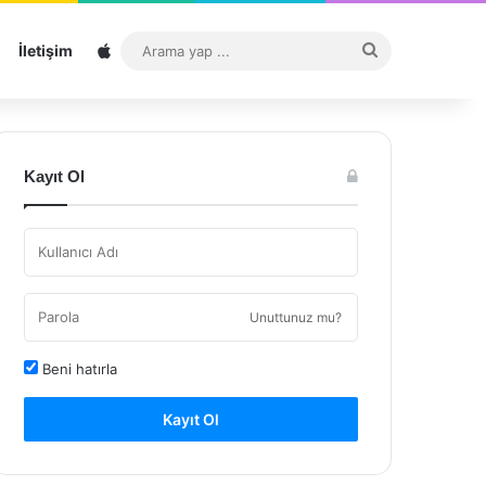
Sitemap
Arama
İletişim
yap
...
Kayıt Ol
Unuttunuz mu?
Beni hatırla
Kayıt Ol