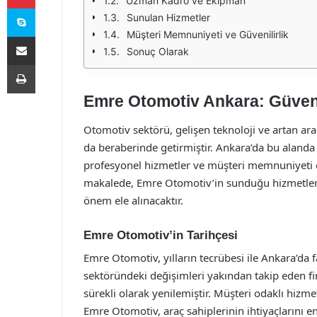
Uzman Kadro ve Ekipman
Skype
Sunulan Hizmetler
Müşteri Memnuniyeti ve Güvenilirlik
E-Posta ile paylaş
Sonuç Olarak
Yazdır
Emre Otomotiv Ankara: Güvenil
Otomotiv sektörü, gelişen teknoloji ve artan araç s
da beraberinde getirmiştir. Ankara’da bu aland
profesyonel hizmetler ve müşteri memnuniyeti od
makalede, Emre Otomotiv’in sunduğu hizmetler
önem ele alınacaktır.
Emre Otomotiv’in Tarihçesi
Emre Otomotiv, yılların tecrübesi ile Ankara’da
sektöründeki değişimleri yakından takip eden fi
sürekli olarak yenilemiştir. Müşteri odaklı hizmet
Emre Otomotiv, araç sahiplerinin ihtiyaçlarını en