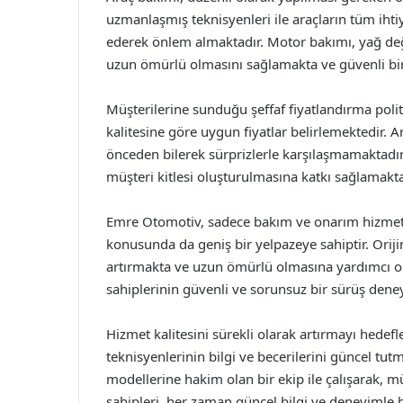
uzmanlaşmış teknisyenleri ile araçların tüm ihti
ederek önlem almaktadır. Motor bakımı, yağ değiş
uzun ömürlü olmasını sağlamakta ve güvenli bi
Müşterilerine sunduğu şeffaf fiyatlandırma polit
kalitesine göre uygun fiyatlar belirlemektedir. A
önceden bilerek sürprizlerle karşılaşmamaktadır
müşteri kitlesi oluşturulmasına katkı sağlamakta
Emre Otomotiv, sadece bakım ve onarım hizmetle
konusunda da geniş bir yelpazeye sahiptir. Oriji
artırmakta ve uzun ömürlü olmasına yardımcı ol
sahiplerinin güvenli ve sorunsuz bir sürüş dene
Hizmet kalitesini sürekli olarak artırmayı hedef
teknisyenlerinin bilgi ve becerilerini güncel tut
modellerine hakim olan bir ekip ile çalışarak, m
sahipleri, her zaman güncel bilgi ve deneyimle h