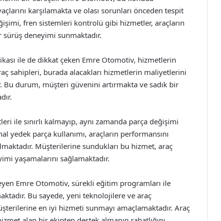
yaçlarını karşılamakta ve olası sorunları önceden tespit
imi, fren sistemleri kontrolü gibi hizmetler, araçların
r sürüş deneyimi sunmaktadır.
ikası ile de dikkat çeken Emre Otomotiv, hizmetlerin
raç sahipleri, burada alacakları hizmetlerin maliyetlerini
. Bu durum, müşteri güvenini artırmakta ve sadık bir
dır.
ri ile sınırlı kalmayıp, aynı zamanda parça değişimi
nal yedek parça kullanımı, araçların performansını
maktadır. Müşterilerine sundukları bu hizmet, araç
yimi yaşamalarını sağlamaktadır.
leyen Emre Otomotiv, sürekli eğitim programları ile
maktadır. Bu sayede, yeni teknolojilere ve araç
üşterilerine en iyi hizmeti sunmayı amaçlamaktadır. Araç
izmet alan bir ekipten destek almanın rahatlığını