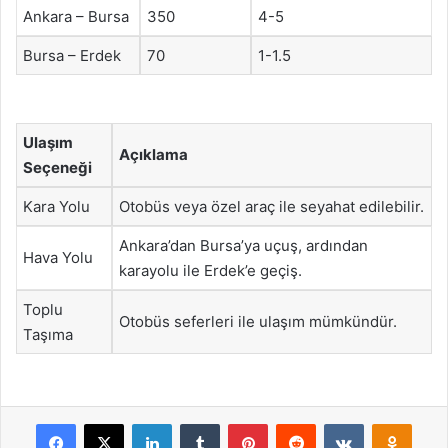
Ankara – Bursa
350
4-5
Bursa – Erdek
70
1-1.5
Ulaşım
Açıklama
Seçeneği
Kara Yolu
Otobüs veya özel araç ile seyahat edilebilir.
Ankara’dan Bursa’ya uçuş, ardından
Hava Yolu
karayolu ile Erdek’e geçiş.
Toplu
Otobüs seferleri ile ulaşım mümkündür.
Taşıma
Facebook
X
LinkedIn
Tumblr
Pinterest
Reddit
VKontakte
Odnok