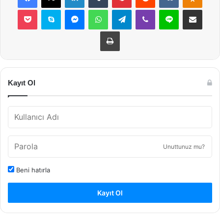
Pocket
Skype
Messenger
WhatsApp
Telegram
Viber
Line
E-Posta ile payla
Yazdır
Kayıt Ol
Unuttunuz mu?
Beni hatırla
Kayıt Ol