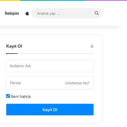
Sitemap
Arama
İletişim
yap
...
Kayıt Ol
Unuttunuz mu?
Beni hatırla
Kayıt Ol