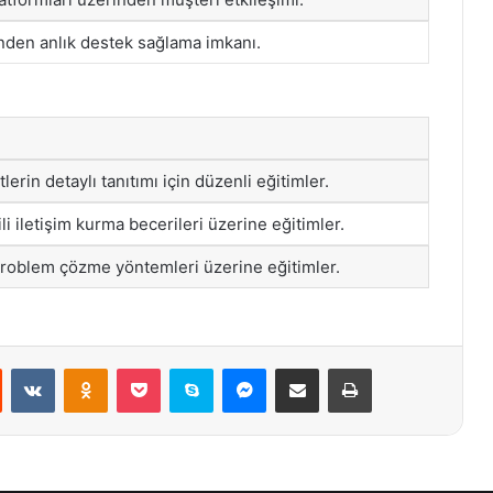
nden anlık destek sağlama imkanı.
erin detaylı tanıtımı için düzenli eğitimler.
ili iletişim kurma becerileri üzerine eğitimler.
i problem çözme yöntemleri üzerine eğitimler.
st
Reddit
VKontakte
Odnoklassniki
Pocket
Skype
Messenger
E-Posta ile paylaş
Yazdır