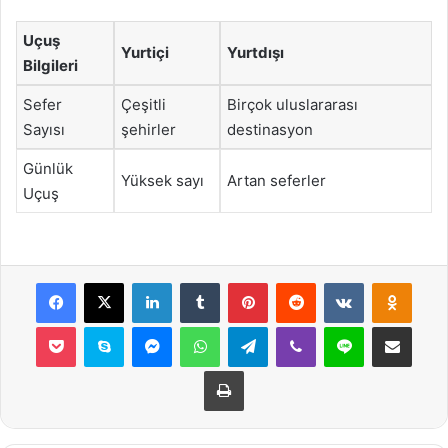
Uçuş
Yurtiçi
Yurtdışı
Bilgileri
Sefer
Çeşitli
Birçok uluslararası
Sayısı
şehirler
destinasyon
Günlük
Yüksek sayı
Artan seferler
Uçuş
Facebook
X
LinkedIn
Tumblr
Pinterest
Reddit
VKontakte
Odnok
Pocket
Skype
Messenger
WhatsApp
Telegram
Viber
Line
E-Posta ile payla
Yazdır