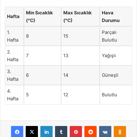
Min Sıcaklık
Max Sıcaklık
Hava
Hafta
(°C)
(°C)
Durumu
1.
Parçalı
8
15
Hafta
Bulutlu
2.
7
13
Yağışlı
Hafta
3.
6
14
Güneşli
Hafta
4.
5
12
Bulutlu
Hafta
Facebook
X
LinkedIn
Tumblr
Pinterest
Reddit
VKontakte
Odnok