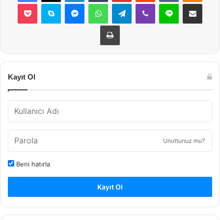
Pocket
Skype
Messenger
WhatsApp
Telegram
Viber
Line
E-Posta ile payla
Yazdır
Kayıt Ol
Unuttunuz mu?
Beni hatırla
Kayıt Ol