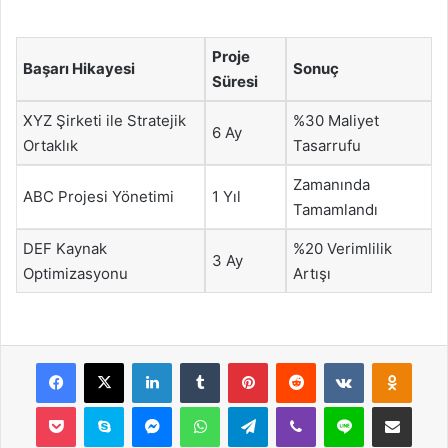
Proje
Başarı Hikayesi
Sonuç
Süresi
XYZ Şirketi ile Stratejik
%30 Maliyet
6 Ay
Ortaklık
Tasarrufu
Zamanında
ABC Projesi Yönetimi
1 Yıl
Tamamlandı
DEF Kaynak
%20 Verimlilik
3 Ay
Optimizasyonu
Artışı
Facebook
X
LinkedIn
Tumblr
Pinterest
Reddit
VKontakte
Odnok
Pocket
Skype
Messenger
WhatsApp
Telegram
Viber
Line
E-Posta ile payla