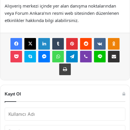
Alışveriş merkezi içinde yer alan danışma noktalarından
veya Forum Ankara’nın resmi web sitesinden düzenlenen
etkinlikler hakkında bilgi alabilirsiniz.
Facebook
X
LinkedIn
Tumblr
Pinterest
Reddit
VKontakte
Odnok
Pocket
Skype
Messenger
WhatsApp
Telegram
Viber
Line
E-Posta ile payla
Yazdır
Kayıt Ol