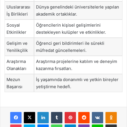
Uluslararası
Dünya genelindeki üniversitelerle yapılan
İş Birlikleri
akademik ortaklıklar.
Sosyal
Öğrencilerin kişisel gelişimlerini
Etkinlikler
destekleyen kulüpler ve etkinlikler.
Gelişim ve
Öğrenci geri bildirimleri ile sürekli
Yenilikçilik
müfredat güncellemeleri.
Araştırma
Araştırma projelerine katılım ve deneyim
Olanakları
kazanma fırsatları.
Mezun
İş yaşamında donanımlı ve yetkin bireyler
Başarısı
yetiştirme hedefi.
Facebook
X
LinkedIn
Tumblr
Pinterest
Reddit
VKontakte
Odnok
Pocket
Skype
Messenger
WhatsApp
Telegram
Viber
Line
E-Posta ile payla