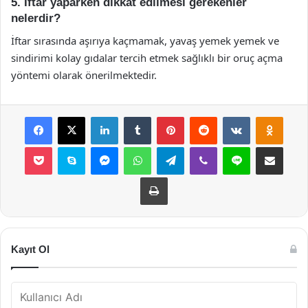
5. İftar yaparken dikkat edilmesi gerekenler
nelerdir?
İftar sırasında aşırıya kaçmamak, yavaş yemek yemek ve
sindirimi kolay gıdalar tercih etmek sağlıklı bir oruç açma
yöntemi olarak önerilmektedir.
Facebook
X
LinkedIn
Tumblr
Pinterest
Reddit
VKontakte
Odnok
Pocket
Skype
Messenger
WhatsApp
Telegram
Viber
Line
E-Posta ile payla
Yazdır
Kayıt Ol