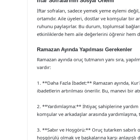
İftar Sofralarının Sosyal Önemi
İftar sofraları, sadece yemek yeme eylemi değil,
ortamdır. Aile üyeleri, dostlar ve komşular bi
ruhunu paylaşırlar. Bu durum, toplumsal bağların
etkinliklerde hem aile değerlerini öğrenir hem de 
Ramazan Ayında Yapılması Gerekenler
Ramazan ayında oruç tutmanın yanı sıra, yapılm
vardır:
1. **Daha Fazla İbadet:** Ramazan ayında, Kur
ibadetlerin artırılması önerilir. Bu, manevi bir 
2. **Yardımlaşma:** İhtiyaç sahiplerine yardım e
komşular ve arkadaşlar arasında yardımlaşma, 
3. **Sabır ve Hoşgörü:** Oruç tutarken sabırlı 
hoşgörülü olmak ve başkalarına karşı anlayışlı d