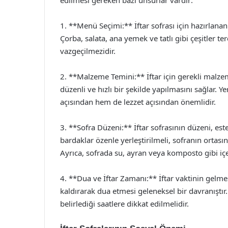
edilmesi gereken bazı unsurlar vardır:
1. **Menü Seçimi:** İftar sofrası için hazırlana
Çorba, salata, ana yemek ve tatlı gibi çeşitler te
vazgeçilmezidir.
2. **Malzeme Temini:** İftar için gerekli malze
düzenli ve hızlı bir şekilde yapılmasını sağlar.
açısından hem de lezzet açısından önemlidir.
3. **Sofra Düzeni:** İftar sofrasının düzeni, est
bardaklar özenle yerleştirilmeli, sofranın ortası
Ayrıca, sofrada su, ayran veya komposto gibi içe
4. **Dua ve İftar Zamanı:** İftar vaktinin gelmes
kaldırarak dua etmesi geleneksel bir davranıştır. 
belirlediği saatlere dikkat edilmelidir.