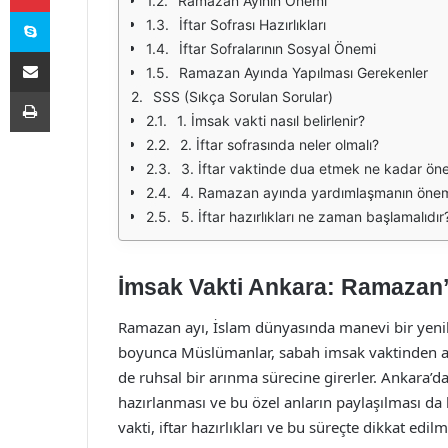
Ramazan Ayının Önemi
Skype
İftar Sofrası Hazırlıkları
İftar Sofralarının Sosyal Önemi
E-Posta ile paylaş
Ramazan Ayında Yapılması Gerekenler
Yazdır
SSS (Sıkça Sorulan Sorular)
1. İmsak vakti nasıl belirlenir?
2. İftar sofrasında neler olmalı?
3. İftar vaktinde dua etmek ne kadar öne
4. Ramazan ayında yardımlaşmanın önem
5. İftar hazırlıkları ne zaman başlamalıdır
İmsak Vakti Ankara: Ramazan’da
Ramazan ayı, İslam dünyasında manevi bir yen
boyunca Müslümanlar, sabah imsak vaktinden akş
de ruhsal bir arınma sürecine girerler. Ankara’da,
hazırlanması ve bu özel anların paylaşılması d
vakti, iftar hazırlıkları ve bu süreçte dikkat ed