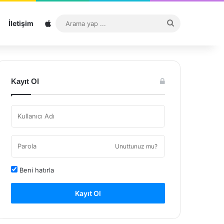
Sitemap
Arama
İletişim
yap
...
Kayıt Ol
Unuttunuz mu?
Beni hatırla
Kayıt Ol