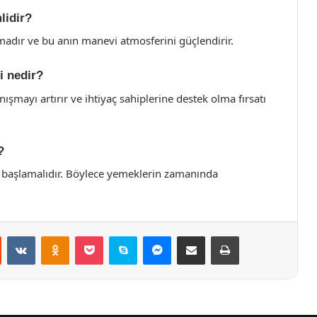
lidir?
madır ve bu anın manevi atmosferini güçlendirir.
i nedir?
ayı artırır ve ihtiyaç sahiplerine destek olma fırsatı
?
nce başlamalıdır. Böylece yemeklerin zamanında
st
Reddit
VKontakte
Odnoklassniki
Pocket
Skype
Messenger
E-Posta ile paylaş
Yazdır