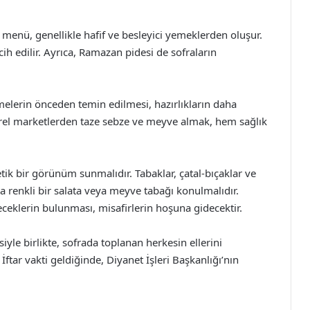
n menü, genellikle hafif ve besleyici yemeklerden oluşur.
rcih edilir. Ayrıca, Ramazan pidesi de sofraların
melerin önceden temin edilmesi, hazırlıkların daha
 Yerel marketlerden taze sebze ve meyve almak, hem sağlık
etik bir görünüm sunmalıdır. Tabaklar, çatal-bıçaklar ve
na renkli bir salata veya meyve tabağı konulmalıdır.
ceklerin bulunması, misafirlerin hoşuna gidecektir.
iyle birlikte, sofrada toplanan herkesin ellerini
İftar vakti geldiğinde, Diyanet İşleri Başkanlığı’nın