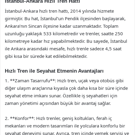
İstanbul-Ankara Hızlı Tren Hattı
İstanbul-Ankara hızlı tren hattı, 2014 yılında hizmete
girmiştir. Bu hat, İstanbul’un Pendik ilçesinden başlayarak,
Ankara’nın Sincan ilçesine kadar uzanmaktadır. Toplam
uzunluğu yaklaşık 533 kilometredir ve trenler, saatte 250
kilometreye kadar hız yapabilmektedir. Bu sayede, İstanbul
ile Ankara arasındaki mesafe, hızlı trenle sadece 4,5 saat
gibi kısa bir sürede kat edilebilmektedir.
Hızlı Tren ile Seyahat Etmenin Avantajları
1. **Zaman Tasarrufu**: Hızlı tren, uçak veya otobüs gibi
diğer ulaşım araçlarına kıyasla çok daha kısa bir süre içinde
seyahat etme imkanı sunar. Özellikle iş seyahatleri için
zaman yönetimi açısından büyük bir avantaj sağlar.
2. **Konfor**: Hızlı trenler, geniş koltukları, ferah iç
mekanları ve modern tasarımları ile yolculara konforlu bir
seyahat deneyimi sunar. Ayrıca, tren içinde yemek servisi ve