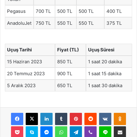
Pegasus
700 TL
500 TL
500 TL
400 TL
AnadoluJet
750 TL
550 TL
550 TL
375 TL
Uçuş Tarihi
Fiyat (TL)
Uçuş Süresi
15 Haziran 2023
850 TL
1 saat 20 dakika
20 Temmuz 2023
900 TL
1 saat 15 dakika
5 Aralık 2023
650 TL
1 saat 30 dakika
Facebook
X
LinkedIn
Tumblr
Pinterest
Reddit
VKontakte
Odnok
Pocket
Skype
Messenger
WhatsApp
Telegram
Viber
Line
E-Posta ile payla