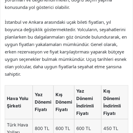
konusunda yol gösterici olabilir.
İstanbul ve Ankara arasındaki uçak bileti fiyatları, yıl
boyunca değişiklik göstermektedir. Yolcuların, seyahatlerini
planlarken bu dalgalanmaları göz önünde bulundurarak, en
uygun fiyatları yakalamaları mümkündür. Genel olarak,
erken rezervasyon ve fiyat karşılaştırması yaparak bütçeye
uygun seçenekler bulmak mümkündür. Uçuş tarihleri esnek
olan yolcular, daha uygun fiyatlarla seyahat etme şansına
sahiptir.
Yaz
Kış
Yaz
Kış
Hava Yolu
Dönemi
Dönemi
Dönemi
Dönemi
Şirketi
İndirimli
İndirimli
Fiyatı
Fiyatı
Fiyatı
Fiyatı
Türk Hava
800 TL
600 TL
600 TL
450 TL
Yolları