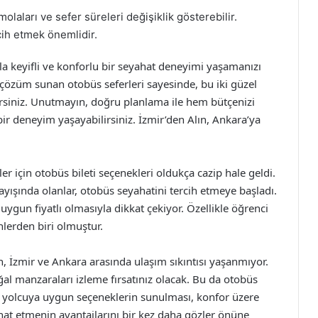
olaları ve sefer süreleri değişiklik gösterebilir.
cih etmek önemlidir.
la keyifli ve konforlu bir seyahat deneyimi yaşamanızı
çözüm sunan otobüs seferleri sayesinde, bu iki güzel
irsiniz. Unutmayın, doğru planlama ile hem bütçenizi
ir deneyim yaşayabilirsiniz. İzmir’den Alın, Ankara’ya
r için otobüs bileti seçenekleri oldukça cazip hale geldi.
ışında olanlar, otobüs seyahatini tercih etmeye başladı.
gun fiyatlı olmasıyla dikkat çekiyor. Özellikle öğrenci
ihlerden biri olmuştur.
an, İzmir ve Ankara arasında ulaşım sıkıntısı yaşanmıyor.
l manzaraları izleme fırsatınız olacak. Bu da otobüs
tan yolcuya uygun seçeneklerin sunulması, konfor üzere
ahat etmenin avantajlarını bir kez daha gözler önüne