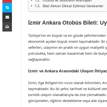
Otobüs ile Seyahatin Avantajları
Skype
Bilet Alırken Dikkat Edilmesi Gerekenler
E-Posta ile paylaş
İzmir Ankara Otobüs Bileti: Uy
Yazdır
Türkiye’nin en büyük ve en gözde şehirlerinden 
ekonomik açıdan büyük önem taşımaktadır. İki ş
seferleri, ulaşımın en pratik ve uygun maliyetli 
yolculukta, hem zaman kazanmak hem de bütçen
sağlayacaktır.
İzmir ve Ankara Arasındaki Ulaşım İhtiyac
İzmir, Ege Bölgesi’nin incisi olarak bilinirken; 
taşımaktadır. Bu iki şehir, tarihsel ve kültürel zen
turistik ulaşım olanaklarıyla da öne çıkmaktadır. 
görüşmeleri, eğitimi destekleme veya aile ziyaret