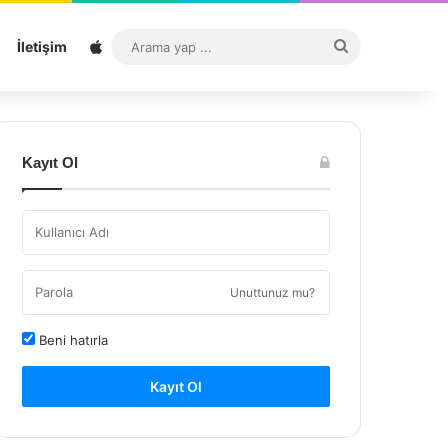
Sitemap
Arama
İletişim
yap
...
Kayıt Ol
Unuttunuz mu?
Beni hatırla
Kayıt Ol