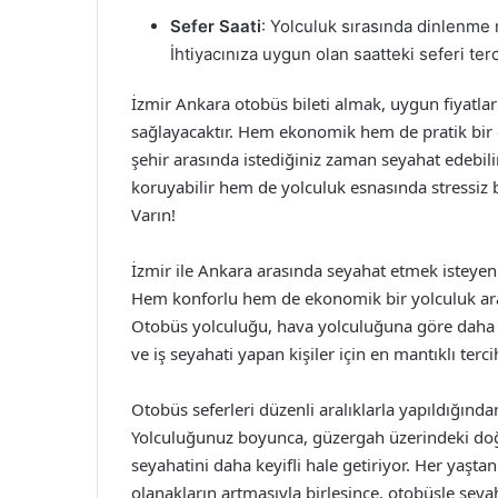
Sefer Saati
: Yolculuk sırasında dinlenme m
İhtiyacınıza uygun olan saatteki seferi ter
İzmir Ankara otobüs bileti almak, uygun fiyatlar
sağlayacaktır. Hem ekonomik hem de pratik bir 
şehir arasında istediğiniz zaman seyahat edebil
koruyabilir hem de yolculuk esnasında stressiz b
Varın!
İzmir ile Ankara arasında seyahat etmek isteyenle
Hem konforlu hem de ekonomik bir yolculuk aray
Otobüs yolculuğu, hava yolculuğuna göre daha uy
ve iş seyahati yapan kişiler için en mantıklı terc
Otobüs seferleri düzenli aralıklarla yapıldığınd
Yolculuğunuz boyunca, güzergah üzerindeki doğa
seyahatini daha keyifli hale getiriyor. Her yaş
olanakların artmasıyla birleşince, otobüsle sey