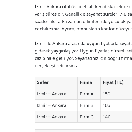
İzmir Ankara otobüs bileti alırken dikkat etmen
varış süresidir. Genellikle seyahat süreleri 7-8 s
saatleri ile farklı zaman dilimlerinde yolculuk 
edebilirsiniz. Ayrıca, otobüslerin konfor düzeyi 
İzmir ile Ankara arasında uygun fiyatlarla seya
giderek yaygınlaşıyor. Uygun fiyatlar, düzenli se
cazip hale getiriyor. Seyahatiniz için doğru firm
gerçekleştirebilirsiniz.
Sefer
Firma
Fiyat (TL)
Izmir – Ankara
Firm A
150
Izmir – Ankara
Firm B
165
Izmir – Ankara
Firm C
140