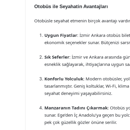
Otobüs ile Seyahatin Avantajları
Otobüsle seyahat etmenin birçok avantajı vardır
Uygun Fiyatlar
: İzmir Ankara otobüs bileti
ekonomik seçenekler sunar. Bütçenizi sarsm
Sık Seferler
: İzmir ve Ankara arasında gü
esneklik sağlayarak, ihtiyaçlarına uygun saa
Konforlu Yolculuk
: Modern otobüsler, yo
tasarlanmıştır. Geniş koltuklar, Wi-Fi, klim
seyahat deneyimi yaşayabilirsiniz.
Manzaranın Tadını Çıkarmak
: Otobüs yo
sunar. Ege’den İç Anadolu’ya geçen bu yolcul
pek çok güzellik gözler önüne serilir.