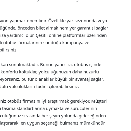
vasyon yapmak önemlidir. Özellikle yaz sezonunda veya
üğünde, önceden bilet almak hem yer garantisi sağlar
ıza yardımcı olur. Çeşitli online platformlar üzerinden
rklı otobüs firmalarının sunduğu kampanya ve
lirsiniz.
mkan sunulmaktadır. Bunun yanı sıra, otobüs içinde
ve konforlu koltuklar, yolculuğunuzun daha huzurlu
ıyorsanız, bu tür olanaklar büyük bir avantaj sağlar.
olu yolculukların tadını çıkarabilirsiniz.
ğiniz otobüs firmasını iyi araştırmak gerekiyor. Müşteri
u taşıma standartlarına uymakta ve sürücülerinin
lculuğunuz sırasında her şeyin yolunda gideceğinden
arşılaştırarak, en uygun seçeneği bulmanız mümkündür.