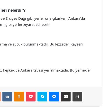
leri nelerdir?
ve Erciyes Dağı gibi yerler öne çıkarken; Ankara’da
gibi yerler ziyaret edilebilir.
ırma ve sucuk bulunmaktadır. Bu lezzetler, Kayseri
, keşkek ve Ankara tavası yer almaktadır. Bu yemekler,
st
Reddit
VKontakte
Odnoklassniki
Pocket
Skype
Messenger
E-Posta ile paylaş
Yazdır