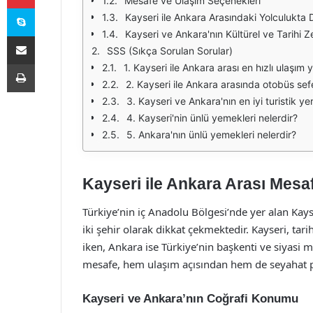
Mesafe ve Ulaşım Seçenekleri
Skype
Kayseri ile Ankara Arasındaki Yolculukta 
Kayseri ve Ankara'nın Kültürel ve Tarihi Ze
E-Posta ile paylaş
SSS (Sıkça Sorulan Sorular)
Yazdır
1. Kayseri ile Ankara arası en hızlı ulaşım
2. Kayseri ile Ankara arasında otobüs sefe
3. Kayseri ve Ankara'nın en iyi turistik yer
4. Kayseri'nin ünlü yemekleri nelerdir?
5. Ankara'nın ünlü yemekleri nelerdir?
Kayseri ile Ankara Arası Mesa
Türkiye’nin iç Anadolu Bölgesi’nde yer alan Kay
iki şehir olarak dikkat çekmektedir. Kayseri, tar
iken, Ankara ise Türkiye’nin başkenti ve siyasi m
mesafe, hem ulaşım açısından hem de seyahat pl
Kayseri ve Ankara’nın Coğrafi Konumu