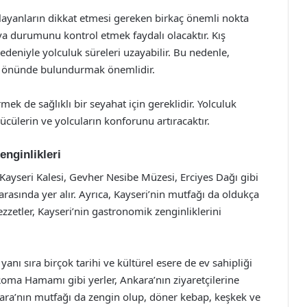
layanların dikkat etmesi gereken birkaç önemli nokta
va durumunu kontrol etmek faydalı olacaktır. Kış
edeniyle yolculuk süreleri uzayabilir. Bu nedenle,
z önünde bulundurmak önemlidir.
ek de sağlıklı bir seyahat için gereklidir. Yolculuk
ücülerin ve yolcuların konforunu artıracaktır.
enginlikleri
ir. Kayseri Kalesi, Gevher Nesibe Müzesi, Erciyes Dağı gibi
r arasında yer alır. Ayrıca, Kayseri’nin mutfağı da oldukça
zzetler, Kayseri’nin gastronomik zenginliklerini
anı sıra birçok tarihi ve kültürel esere de ev sahipliği
Roma Hamamı gibi yerler, Ankara’nın ziyaretçilerine
kara’nın mutfağı da zengin olup, döner kebap, keşkek ve