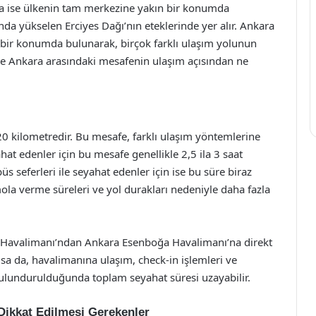
ara ise ülkenin tam merkezine yakın bir konumda
nda yükselen Erciyes Dağı’nın eteklerinde yer alır. Ankara
 bir konumda bulunarak, birçok farklı ulaşım yolunun
ile Ankara arasındaki mesafenin ulaşım açısından ne
20 kilometredir. Bu mesafe, farklı ulaşım yöntemlerine
ahat edenler için bu mesafe genellikle 2,5 ila 3 saat
üs seferleri ile seyahat edenler için ise bu süre biraz
ola verme süreleri ve yol durakları nedeniyle daha fazla
ri Havalimanı’ndan Ankara Esenboğa Havalimanı’na direkt
lsa da, havalimanına ulaşım, check-in işlemleri ve
bulundurulduğunda toplam seyahat süresi uzayabilir.
 Dikkat Edilmesi Gerekenler