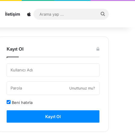
Sitemap
Arama
İletişim
yap
...
Kayıt Ol
Unuttunuz mu?
Beni hatırla
Kayıt Ol