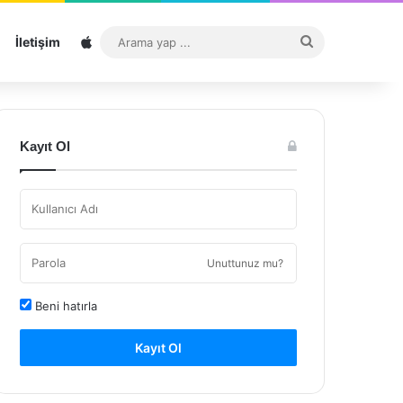
Sitemap
Arama
İletişim
yap
...
Kayıt Ol
Unuttunuz mu?
Beni hatırla
Kayıt Ol