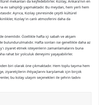
ültürel mekanları da keşfedebilirler. Kızılay, Ankara’nın en
’na ev sahipliği yapmaktadır. Bu meydan, hem yerli hem
asıdır. Ayrıca, Kızılay çevresinde çeşitli kültürel
kinlikler, Kızılay’ın canlı atmosferini daha da
e önemlidir. Özellikle hafta içi sabah ve akşam
e bulundurulmalıdır. Hafta sonları ise genellikle daha az
y’ı ziyaret etmek isteyenlerin zamanlamalarını buna
daha rahat bir yolculuk deneyimi yaşayabilirler.
inden biri olarak öne çıkmaktadır. Hem toplu taşıma hem
, ziyaretçilerin ihtiyaçlarını karşılamak için birçok
enler, bu kolay ulaşım seçenekleri ile şehrin tadını