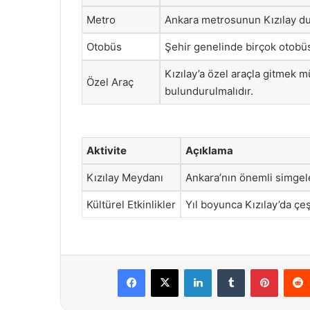
Metro
Ankara metrosunun Kızılay du
Otobüs
Şehir genelinde birçok otobüs 
Kızılay’a özel araçla gitmek
Özel Araç
bulundurulmalıdır.
Aktivite
Açıklama
Kızılay Meydanı
Ankara’nın önemli simgele
Kültürel Etkinlikler
Yıl boyunca Kızılay’da çeş
Facebook
X
LinkedIn
Tumblr
Pintere