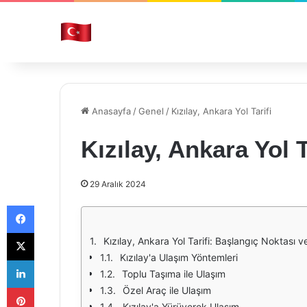
Anasayfa
/
Genel
/
Kızılay, Ankara Yol Tarifi
Kızılay, Ankara Yol T
29 Aralık 2024
Facebook
X
Kızılay, Ankara Yol Tarifi: Başlangıç Noktası ve
Kızılay'a Ulaşım Yöntemleri
LinkedIn
Toplu Taşıma ile Ulaşım
Pinterest
Özel Araç ile Ulaşım
Kızılay'a Yürüyerek Ulaşım