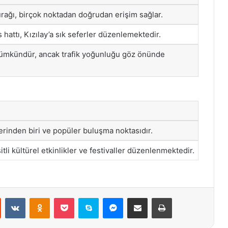
rağı, birçok noktadan doğrudan erişim sağlar.
hattı, Kızılay’a sık seferler düzenlemektedir.
 mümkündür, ancak trafik yoğunluğu göz önünde
rinden biri ve popüler buluşma noktasıdır.
itli kültürel etkinlikler ve festivaller düzenlenmektedir.
st
Reddit
VKontakte
Odnoklassniki
Pocket
Skype
Messenger
E-Posta ile paylaş
Yazdır