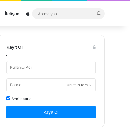
Sitemap
Arama
İletişim
yap
...
Kayıt Ol
Unuttunuz mu?
Beni hatırla
Kayıt Ol