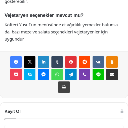
gösterebilir.
Vejetaryen seçenekler mevcut mu?
Köfteci Yusuf’un menüsünde et ağırlıklı yemekler bulunsa
da, bazı meze ve salata seçenekleri vejetaryenler için
uygundur.
Facebook
X
LinkedIn
Tumblr
Pinterest
Reddit
VKontakte
Odnok
Pocket
Skype
Messenger
WhatsApp
Telegram
Viber
Line
E-Posta ile payla
Yazdır
Kayıt Ol