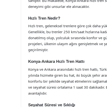
sahiptir. Bu makalede, Konya-Ankara hızlı tren se
deneyimi gibi unsurlar ele alınacaktır.
Hızlı Tren Nedir?
Hızlı tren, geleneksel trenlere göre çok daha yü
Genellikle, bu trenler 250 km/saat hızlarına kada
donatılmış olup, yolculuk sırasında konfor ve gü
projeleri, ülkenin ulaşım ağını genişletmek ve ş
geçirilmiştir.
Konya-Ankara Hızlı Tren Hattı
Konya ve Ankara arasındaki hızlı tren hattı, Tür
yılında hizmete giren bu hat, iki büyük şehir ara
konforlu bir şekilde seyahat etmelerini sağlama
ve seyahat süresi ortalama 1 saat 30 dakikadır. 
avantajlıdır.
Seyahat Süresi ve Sıklığı