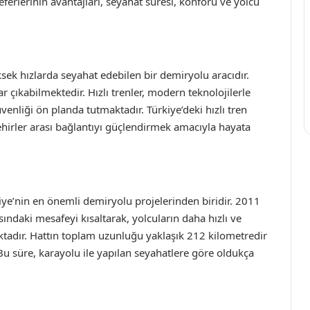
ferlerinin avantajları, seyahat süresi, konforu ve yolcu
ksek hızlarda seyahat edebilen bir demiryolu aracıdır.
r çıkabilmektedir. Hızlı trenler, modern teknolojilerle
venliği ön planda tutmaktadır. Türkiye’deki hızlı tren
ehirler arası bağlantıyı güçlendirmek amacıyla hayata
kiye’nin en önemli demiryolu projelerinden biridir. 2011
sındaki mesafeyi kısaltarak, yolcuların daha hızlı ve
ktadır. Hattın toplam uzunluğu yaklaşık 212 kilometredir
Bu süre, karayolu ile yapılan seyahatlere göre oldukça