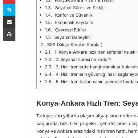
Konya-Ankara Hızlı Tren Hattı
Skype
Seyahat Süresi ve Sıklığı
Konfor ve Güvenlik
E-Posta ile paylaş
Ekonomik Faydalar
Yazdır
Çevresel Etkiler
Seyahat Deneyimi
SSS (Sıkça Sorulan Sorular)
1. Konya-Ankara hızlı tren seferleri ne sık
2. Seyahat süresi ne kadar?
3. Hızlı trenlerde hangi olanaklar bulunm
4. Hızlı trenlerin güvenliği nasıl sağlanıyo
5. Hızlı tren kullanmanın çevresel faydalar
Konya-Ankara Hızlı Tren: Sey
Türkiye, son yıllarda ulaşım altyapısını modern
bağlamda, hızlı tren projeleri, şehirler arası ula
Konya ve Ankara arasındaki hızlı tren hattı, 