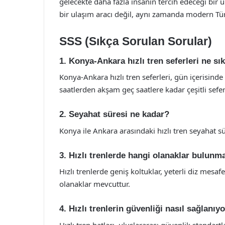
gelecekte daha fazla insanın tercih edeceği bir u
bir ulaşım aracı değil, aynı zamanda modern Türk
SSS (Sıkça Sorulan Sorular)
1. Konya-Ankara hızlı tren seferleri ne sı
Konya-Ankara hızlı tren seferleri, gün içerisinde
saatlerden akşam geç saatlere kadar çeşitli sefe
2. Seyahat süresi ne kadar?
Konya ile Ankara arasındaki hızlı tren seyahat s
3. Hızlı trenlerde hangi olanaklar bulunm
Hızlı trenlerde geniş koltuklar, yeterli diz mesafe
olanaklar mevcuttur.
4. Hızlı trenlerin güvenliği nasıl sağlanıy
Hızlı tren hatları, uluslararası güvenlik standar