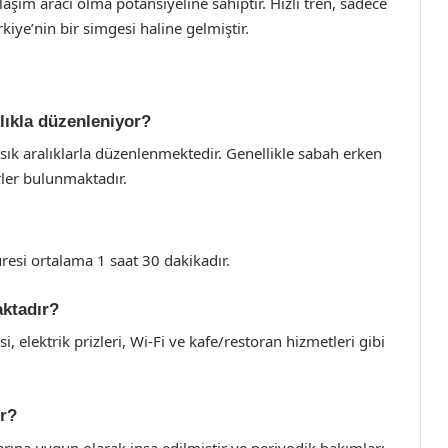
laşım aracı olma potansiyeline sahiptir. Hızlı tren, sadece
iye’nin bir simgesi haline gelmiştir.
klıkla düzenleniyor?
 sık aralıklarla düzenlenmektedir. Genellikle sabah erken
rler bulunmaktadır.
üresi ortalama 1 saat 30 dakikadır.
aktadır?
si, elektrik prizleri, Wi-Fi ve kafe/restoran hizmetleri gibi
or?
tlarına uygun olarak inşa edilmiştir ve periyodik bakımları