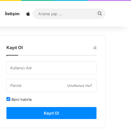
Sitemap
Arama
İletişim
yap
...
Kayıt Ol
Unuttunuz mu?
Beni hatırla
Kayıt Ol