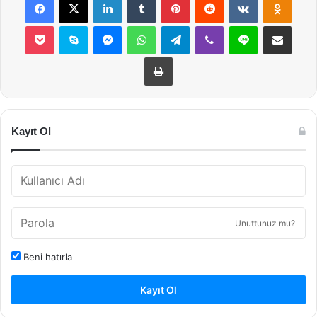
Pocket
Skype
Messenger
WhatsApp
Telegram
Viber
Line
E-Posta ile payla
Yazdır
Kayıt Ol
Unuttunuz mu?
Beni hatırla
Kayıt Ol