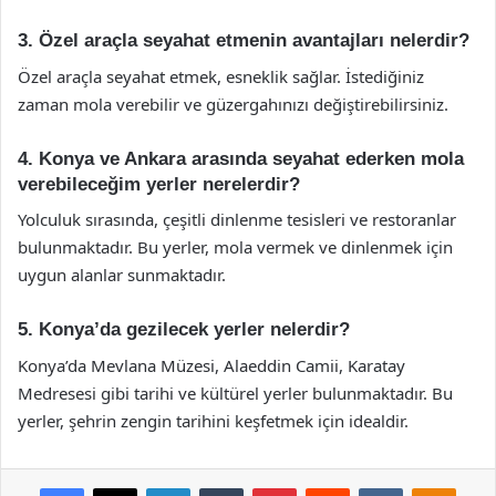
3. Özel araçla seyahat etmenin avantajları nelerdir?
Özel araçla seyahat etmek, esneklik sağlar. İstediğiniz
zaman mola verebilir ve güzergahınızı değiştirebilirsiniz.
4. Konya ve Ankara arasında seyahat ederken mola
verebileceğim yerler nerelerdir?
Yolculuk sırasında, çeşitli dinlenme tesisleri ve restoranlar
bulunmaktadır. Bu yerler, mola vermek ve dinlenmek için
uygun alanlar sunmaktadır.
5. Konya’da gezilecek yerler nelerdir?
Konya’da Mevlana Müzesi, Alaeddin Camii, Karatay
Medresesi gibi tarihi ve kültürel yerler bulunmaktadır. Bu
yerler, şehrin zengin tarihini keşfetmek için idealdir.
Facebook
X
LinkedIn
Tumblr
Pinterest
Reddit
VKontakte
Odnok