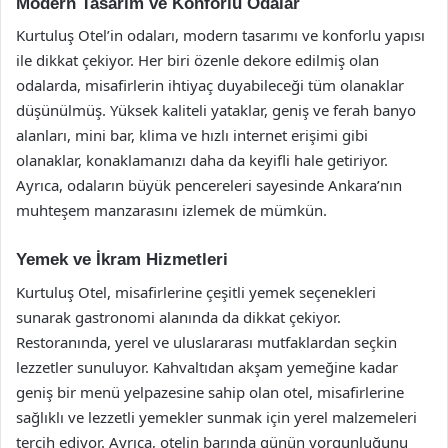
Modern Tasarım ve Konforlu Odalar
Kurtuluş Otel’in odaları, modern tasarımı ve konforlu yapısı
ile dikkat çekiyor. Her biri özenle dekore edilmiş olan
odalarda, misafirlerin ihtiyaç duyabileceği tüm olanaklar
düşünülmüş. Yüksek kaliteli yataklar, geniş ve ferah banyo
alanları, mini bar, klima ve hızlı internet erişimi gibi
olanaklar, konaklamanızı daha da keyifli hale getiriyor.
Ayrıca, odaların büyük pencereleri sayesinde Ankara’nın
muhteşem manzarasını izlemek de mümkün.
Yemek ve İkram Hizmetleri
Kurtuluş Otel, misafirlerine çeşitli yemek seçenekleri
sunarak gastronomi alanında da dikkat çekiyor.
Restoranında, yerel ve uluslararası mutfaklardan seçkin
lezzetler sunuluyor. Kahvaltıdan akşam yemeğine kadar
geniş bir menü yelpazesine sahip olan otel, misafirlerine
sağlıklı ve lezzetli yemekler sunmak için yerel malzemeleri
tercih ediyor. Ayrıca, otelin barında günün yorgunluğunu