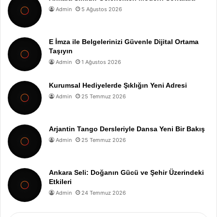
Admin
5 Ağustos 2026
E İmza ile Belgelerinizi Güvenle Dijital Ortama
Taşıyın
Admin
1 Ağustos 2026
Kurumsal Hediyelerde Şıklığın Yeni Adresi
Admin
25 Temmuz 2026
Arjantin Tango Dersleriyle Dansa Yeni Bir Bakış
Admin
25 Temmuz 2026
Ankara Seli: Doğanın Gücü ve Şehir Üzerindeki
Etkileri
Admin
24 Temmuz 2026