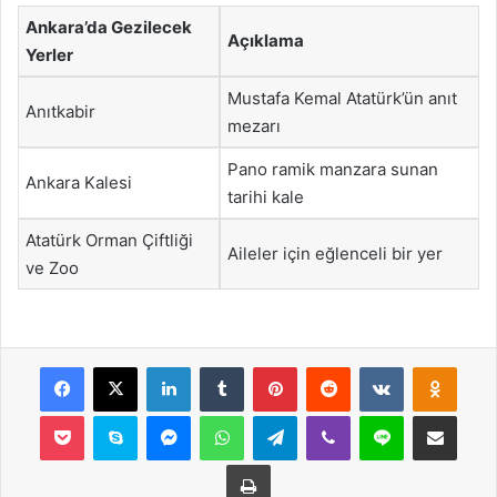
Ankara’da Gezilecek
Açıklama
Yerler
Mustafa Kemal Atatürk’ün anıt
Anıtkabir
mezarı
Pano ramik manzara sunan
Ankara Kalesi
tarihi kale
Atatürk Orman Çiftliği
Aileler için eğlenceli bir yer
ve Zoo
Facebook
X
LinkedIn
Tumblr
Pinterest
Reddit
VKontakte
Odnok
Pocket
Skype
Messenger
WhatsApp
Telegram
Viber
Line
E-Posta ile payla
Yazdır