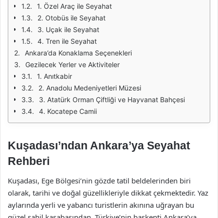
1. Özel Araç ile Seyahat
2. Otobüs ile Seyahat
3. Uçak ile Seyahat
4. Tren ile Seyahat
Ankara’da Konaklama Seçenekleri
Gezilecek Yerler ve Aktiviteler
1. Anıtkabir
2. Anadolu Medeniyetleri Müzesi
3. Atatürk Orman Çiftliği ve Hayvanat Bahçesi
4. Kocatepe Camii
Kuşadası’ndan Ankara’ya Seyahat
Rehberi
Kuşadası, Ege Bölgesi’nin gözde tatil beldelerinden biri
olarak, tarihi ve doğal güzellikleriyle dikkat çekmektedir. Yaz
aylarında yerli ve yabancı turistlerin akınına uğrayan bu
güzel sahil kasabasından, Türkiye’nin başkenti Ankara’ya