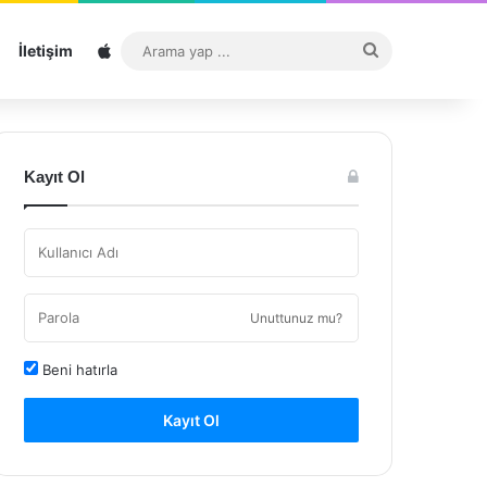
Sitemap
Arama
İletişim
yap
...
Kayıt Ol
Unuttunuz mu?
Beni hatırla
Kayıt Ol