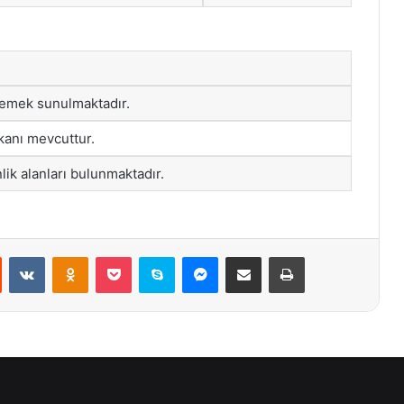
emek sunulmaktadır.
kanı mevcuttur.
lik alanları bulunmaktadır.
st
Reddit
VKontakte
Odnoklassniki
Pocket
Skype
Messenger
E-Posta ile paylaş
Yazdır