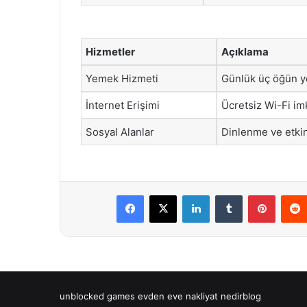
Hizmetler
Açıklama
Yemek Hizmeti
Günlük üç öğün y
İnternet Erişimi
Ücretsiz Wi-Fi im
Sosyal Alanlar
Dinlenme ve etkin
Facebook
X
LinkedIn
Tumblr
Pintere
unblocked games
evden eve nakliyat
nedirblog