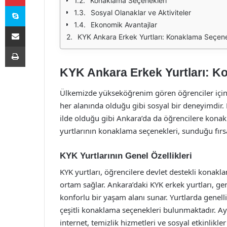
Konaklama Seçenekleri
Skype
Sosyal Olanaklar ve Aktiviteler
Ekonomik Avantajlar
E-Posta ile paylaş
KYK Ankara Erkek Yurtları: Konaklama Seçenek
Yazdır
KYK Ankara Erkek Yurtları: Ko
Ülkemizde yükseköğrenim gören öğrenciler için
her alanında olduğu gibi sosyal bir deneyimdir.
ilde olduğu gibi Ankara’da da öğrencilere kona
yurtlarının konaklama seçenekleri, sunduğu fırsa
KYK Yurtlarının Genel Özellikleri
KYK yurtları, öğrencilere devlet destekli kona
ortam sağlar. Ankara’daki KYK erkek yurtları, ge
konforlu bir yaşam alanı sunar. Yurtlarda genelli
çeşitli konaklama seçenekleri bulunmaktadır. Ay
internet, temizlik hizmetleri ve sosyal etkinlikl