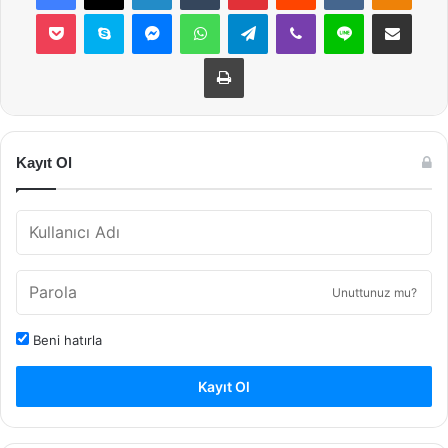
Pocket
Skype
Messenger
WhatsApp
Telegram
Viber
Line
E-Posta ile payla
Yazdır
Kayıt Ol
Unuttunuz mu?
Beni hatırla
Kayıt Ol