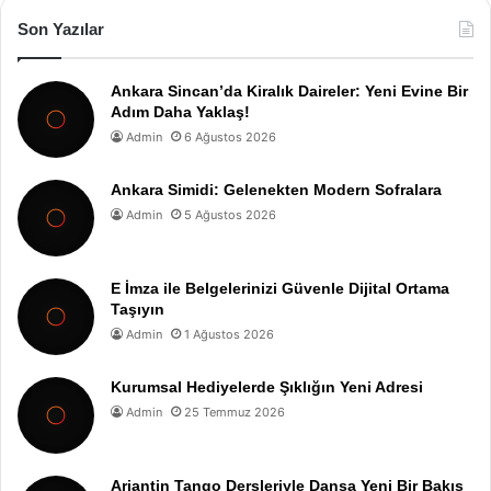
Son Yazılar
Ankara Sincan’da Kiralık Daireler: Yeni Evine Bir
Adım Daha Yaklaş!
Admin
6 Ağustos 2026
Ankara Simidi: Gelenekten Modern Sofralara
Admin
5 Ağustos 2026
E İmza ile Belgelerinizi Güvenle Dijital Ortama
Taşıyın
Admin
1 Ağustos 2026
Kurumsal Hediyelerde Şıklığın Yeni Adresi
Admin
25 Temmuz 2026
Arjantin Tango Dersleriyle Dansa Yeni Bir Bakış