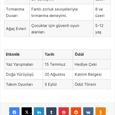
Tırmanma
Farklı zorluk seviyeleriyle
8 ve
Duvarı
tırmanma deneyimi.
üzeri
Çocuklar için güvenli oyun
5-12
Ağaç Evleri
alanları.
yaş
Etkinlik
Tarih
Ödül
Yaz Yarışmaları
15 Temmuz
Hediye Çeki
Doğa Yürüyüşü
20 Ağustos
Katılım Belgesi
Takım Oyunları
5 Eylül
Ödül Töreni
Facebook
X
LinkedIn
Tumblr
Pinterest
Reddit
VKontakte
Odnok