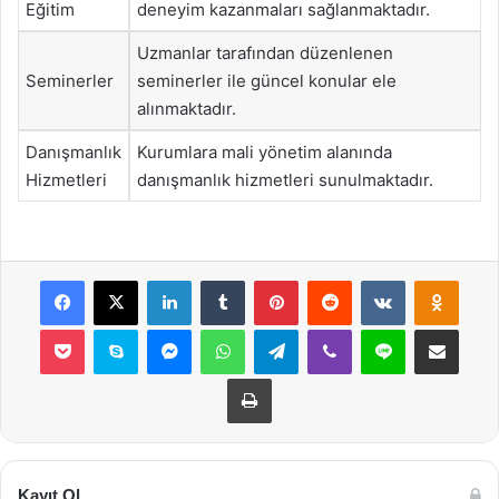
Eğitim
deneyim kazanmaları sağlanmaktadır.
Uzmanlar tarafından düzenlenen
Seminerler
seminerler ile güncel konular ele
alınmaktadır.
Danışmanlık
Kurumlara mali yönetim alanında
Hizmetleri
danışmanlık hizmetleri sunulmaktadır.
Facebook
X
LinkedIn
Tumblr
Pinterest
Reddit
VKontakte
Odnok
Pocket
Skype
Messenger
WhatsApp
Telegram
Viber
Line
E-Posta ile payla
Yazdır
Kayıt Ol