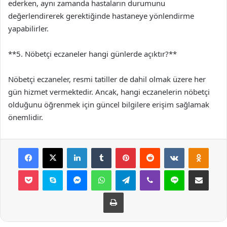
ederken, aynı zamanda hastaların durumunu
değerlendirerek gerektiğinde hastaneye yönlendirme
yapabilirler.
**5. Nöbetçi eczaneler hangi günlerde açıktır?**
Nöbetçi eczaneler, resmi tatiller de dahil olmak üzere her
gün hizmet vermektedir. Ancak, hangi eczanelerin nöbetçi
olduğunu öğrenmek için güncel bilgilere erişim sağlamak
önemlidir.
Facebook
X
LinkedIn
Tumblr
Pinterest
Reddit
VKontakte
Odnok
Pocket
Skype
Messenger
WhatsApp
Telegram
Viber
Line
E-Posta ile payla
Yazdır